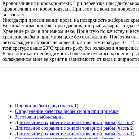
Кровоизлияния и кровоподтеки. При перевозке или длительном 
кровоизлияния и кровоподтеки. При этом на кожном покрове 
возрастает.
Иногда при просачивании крови на поверхность жаберных кры
Возникает краснощечка при сдавливании рыбы-сырца, тогда ее
Хранение рыбы в приемном цехе. Принятую по качеству и весу
хранение рыбы в приемном цехе без охлаждения. При этом она
без охлаждения хранят не более 4 ч, а при температуре 10—15°С
температуре выше 20°С хранить рыбу без охлаждения запрещае
Если возникает необходимость более длительного хранения рыб
охлажденном виде ее хранят в зависимости от вида и жирности
Пороки рыбы-сырца (часть 1)
Определение качества рыбы-сырца при приемке
Заготовка рыбы-сырца
Длительное сохранение живой товарной рыбы (часть 3)
Длительное сохранение живой товарной рыбы (часть 2)
Длительное сохранение живой товарной рыбы (часть 1)