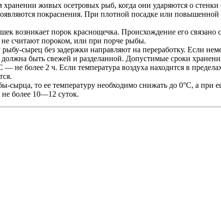
хранении живых осетровых рыб, когда они ударяются о стенки с
появляются покраснения. При плотной посадке или повышенной
шек возникает порок краснощечка. Происхождение его связано 
 не считают пороком, или при порче рыбы.
 рыбу-сырец без задержки направляют на переработку. Если нем
 должна быть свежей и разделанной. Допустимые сроки хранения
 — не более 2 ч. Если температура воздуха находится в пределах 
тся.
ы-сырца, то ее температуру необходимо снижать до 0°С, а при 
 не более 10—12 суток.