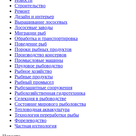
Новости
Строительство
Ремонт
Дизайн и интерьер
Выращивание лососевых
Лососевые заводы
Миграции рыб
Обработка и транспортировка
Поведение рыб
Пороки рыбных продуктов
Производство консервов
Промысловые машины
Прудовое рыбоводство
Рыбное хозяйство
Рыбные продукты
Рыбный промысел
Рыбозащитные сооружения
Рыбохозяйственная гидротехника
Селекция в рыбоводстве
Состояние мирового рыболовства
Тепловодная аквакультура
Технология переработки рыбы
Форелеводство
Частная ихтиология