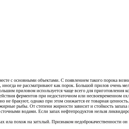
месте с основными объектами. С появлением такого порока воз
 иногда не рассматривают как порок. Большой прилов очень мел
большим приловом используется чаще всего для приготовления к
действия ферментов при недостаточном или несвоевременном ох
о не бракуют, однако при этом снижается ее товарная ценность.
жирные рыбы. От степени жирности зависит и стойкость запаха
и сточными водами. Если запах нефтепродуктов нельзя ликвиди
х ила похож на затхлый. Признаком недоброкачественности он н