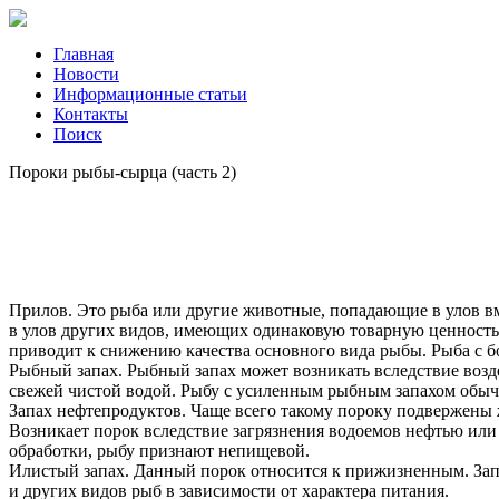
Главная
Новости
Информационные статьи
Контакты
Поиск
Пороки рыбы-сырца (часть 2)
Прилов. Это рыба или другие животные, попадающие в улов в
в улов других видов, имеющих одинаковую товарную ценность,
приводит к снижению качества основного вида рыбы. Рыба с 
Рыбный запах. Рыбный запах может возникать вследствие воз
свежей чистой водой. Рыбу с усиленным рыбным запахом обычн
Запах нефтепродуктов. Чаще всего такому пороку подвержены 
Возникает порок вследствие загрязнения водоемов нефтью ил
обработки, рыбу признают непищевой.
Илистый запах. Данный порок относится к прижизненным. Запа
и других видов рыб в зависимости от характера питания.