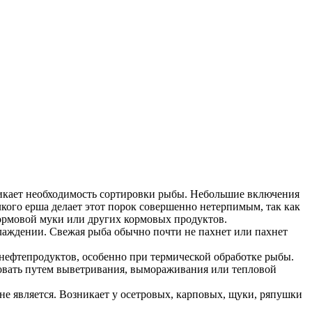
никает необходимость сортировки рыбы. Небольшие включения
кого ерша делает этот порок совершенно нетерпимым, так как
ормовой муки или других кормовых продуктов.
лаждении. Свежая рыба обычно почти не пахнет или пахнет
 нефтепродуктов, особенно при термической обработке рыбы.
ровать путем выветривания, вымораживания или тепловой
е является. Возникает у осетровых, карповых, щуки, ряпушки