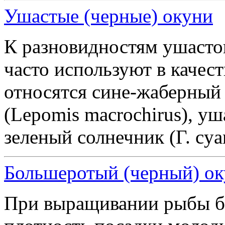
Ушастые (черные) окуни
К разновидностям ушастог
часто используют в качес
относятся сине-жаберный
(Lepomis macrochirus), уш
зеленый солнечник (Г. cyan
Большеротый (черный) оку
При выращивании рыбы б