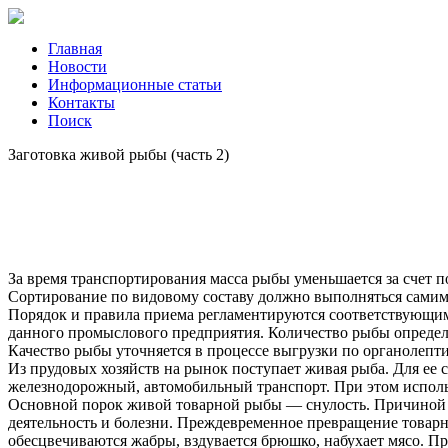
Главная
Новости
Информационные статьи
Контакты
Поиск
Заготовка живой рыбы (часть 2)
За время транспортирования масса рыбы уменьшается за счет по
Сортирование по видовому составу должно выполняться самим
Порядок и правила приема регламентируются соответствующим
данного промыслового предприятия. Количество рыбы определ
Качество рыбы уточняется в процессе выгрузки по органолептич
Из прудовых хозяйств на рынок поступает живая рыба. Для ее
железнодорожный, автомобильный транспорт. При этом использ
Основной порок живой товарной рыбы — снулость. Причиной 
деятельность и болезни. Преждевременное превращение товар
обесцвечиваются жабры, вздувается брюшко, набухает мясо. Пр