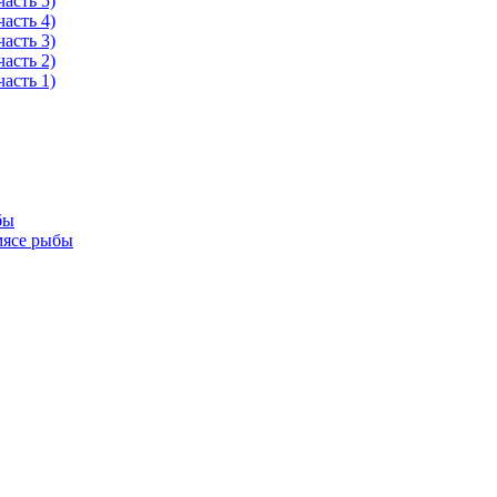
асть 5)
асть 4)
асть 3)
асть 2)
асть 1)
бы
мясе рыбы