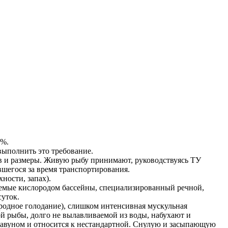
2%.
выполнить это требование.
ав и размеры. Живую рыбу принимают, руководствуясь ТУ
шегося за время транспортирования.
ности, запах).
аемые кислородом бассейны, специализированный речной,
суток.
одное голодание), слишком интенсивная мускульная
й рыбы, долго не вылавливаемой из воды, набухают и
плавуном и относится к нестандартной. Снулую и засыпающую