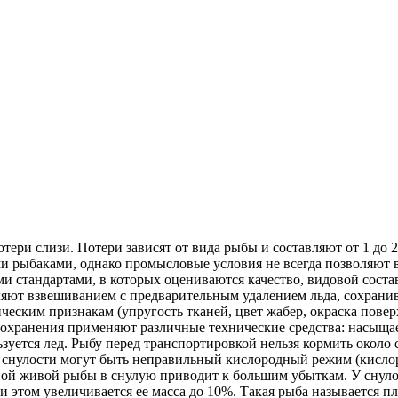
тери слизи. Потери зависят от вида рыбы и составляют от 1 до 
и рыбаками, однако промысловые условия не всегда позволяют 
и стандартами, в которых оцениваются качество, видовой сост
яют взвешиванием с предварительным удалением льда, сохранив
еским признакам (упругость тканей, цвет жабер, окраска поверх
 сохранения применяют различные технические средства: насыщ
уется лед. Рыбу перед транспортировкой нельзя кормить около 
снулости могут быть неправильный кислородный режим (кислор
ной живой рыбы в снулую приводит к большим убыткам. У снуло
и этом увеличивается ее масса до 10%. Такая рыба называется 