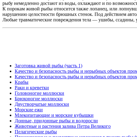
рыбу немедленно достают из воды, охлаждают и по возможност
К порокам живой рыбы относится также лопанец, или лопнувш
нарушению целостности брюшных стенок. Под действием автоли
Любые травматические повреждения тела — ушибы, ссадины, ук
Заготовка живой рыбы (часть 1)
Качество и безопасность рыбы и нерыбных объектов пром
Качество и безопасность рыбы и нерыбных объектов пром
Крабы
Раки и креветки
Головоногие моллюски
Брюхоногие моллюски
Двустворчатые моллюски
Морские ежи
Млекопитающие и морские кубышки
Донные, придонные рыбы и водоросли
Животные и растения залива Петра Великого
Пелагические рыбы