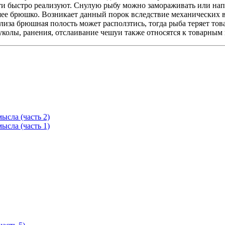
и быстро реализуют. Снулую рыбу можно замораживать или напр
ее брюшко. Возникает данный порок вследствие механических в
за брюшная полость может расползтись, тогда рыба теряет това
олы, ранения, отслаивание чешуи также относятся к товарным 
ысла (часть 2)
ысла (часть 1)