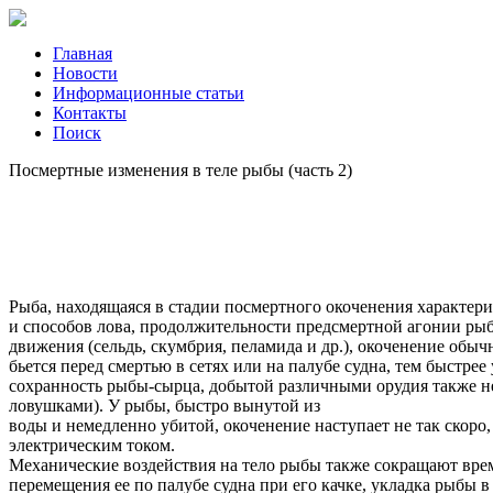
Главная
Новости
Информационные статьи
Контакты
Поиск
Посмертные изменения в теле рыбы (часть 2)
Рыба, находящаяся в стадии посмертного окоченения характери
и способов лова, продолжительности предсмертной агонии ры
движения (сельдь, скумбрия, пеламида и др.), окоченение обы
бьется перед смертью в сетях или на палубе судна, тем быстре
сохранность рыбы-сырца, добытой различными орудия также н
ловушками). У рыбы, быстро вынутой из
воды и немедленно убитой, окоченение наступает не так скоро
электрическим током.
Механические воздействия на тело рыбы также сокращают врем
перемещения ее по палубе судна при его качке, укладка рыбы в