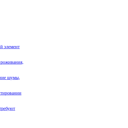
й элемент
проживания,
шние шумы,
ектировании
требуют