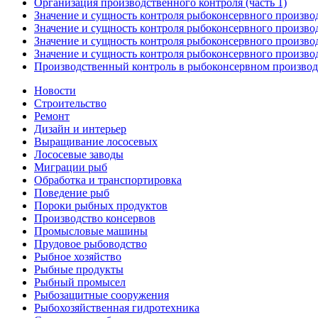
Организация производственного контроля (часть 1)
Значение и сущность контроля рыбоконсервного производс
Значение и сущность контроля рыбоконсервного производс
Значение и сущность контроля рыбоконсервного производс
Значение и сущность контроля рыбоконсервного производс
Производственный контроль в рыбоконсервном производ
Новости
Строительство
Ремонт
Дизайн и интерьер
Выращивание лососевых
Лососевые заводы
Миграции рыб
Обработка и транспортировка
Поведение рыб
Пороки рыбных продуктов
Производство консервов
Промысловые машины
Прудовое рыбоводство
Рыбное хозяйство
Рыбные продукты
Рыбный промысел
Рыбозащитные сооружения
Рыбохозяйственная гидротехника