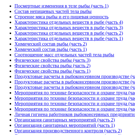
Посмертные изменения в теле рыбы (часть 1)
Состав непищевых частей тела рыбы
Строение мяса рыбы и его пищевая ценность
Характеристика отдельных веществ в рыбе (часть 4)
Характеристика отдельных веществ в рыбе (часть 3)
Характеристика отдельных веществ в рыбе (часть 2)
Характеристика отдельных веществ в рыбе (часть 1)
Химический состав рыбы (часть 2)
Химический состав рыбы (часть 1)
Соотношение масс отдельных частей тела рыбы
Физические свойства рыбы (часть 3)
Физические свойства рыбы (часть 2)
Физические свойства рыбы (часть 1)
Продуктовые расчеты в рыбоконсервном производстве (ча
Продуктовые расчеты в рыбоконсервном производстве (ча
Продуктовые расчеты в рыбоконсервном производстве (ча
Мероприятия по технике безопасности и охране труда (час
Мероприятия по технике безопасности и охране труда (час
Мероприятия по технике безопасности и охране труда (час
Мероприятия по технике безопасности и охране труда (час
Личная гигиена работников рыбоконсервных предприят
Организация санитарных мероприятий (часть 2)
Организация санитарных мероприятий (часть 1)
Организация производственного контроля (часть 2)