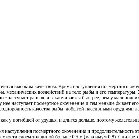
зуется высоким качеством. Время наступления посмертного окоч
бы, механических воздействий на тело рыбы и его температур
чно «наступает раньше и заканчивается быстрее, чем у малоподви
е у нее наступает посмертное окоченение и тем меньше бывает его
еоднородность качества рыбы, добытой пассивными орудиями л
, как у погибшей от удушья, и длится дольше, поэтому желател
я наступления посмертного окоченения и продолжительность это
 емкости слоем толщиной больше 0.5 м (максимум 0,8). Снижаетс