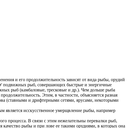
енения и его продолжительность зависят от вида рыбы, орудий
ы. У подвижных рыб, совершающих быстрые и энергичные
жных рыб (камбаловые, тресковые и др.). Чем дольше рыба
 продолжительность. Этим, в частности, объясняется разная
ова (ставными и дрифтерными сетями, ярусами, некоторыми
ьным является исскусственное умерщвление рыбы, например
го процесса. В связи с этим нежелательны перевалки рыб,
я качество рыбы и при лове ее такими орудиями, в которых она