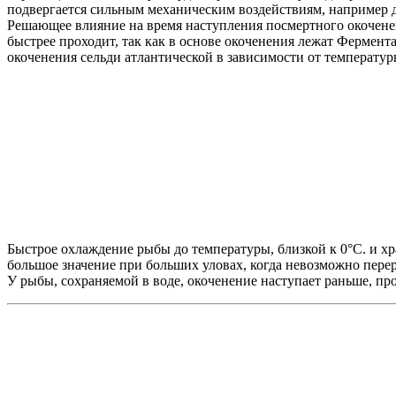
подвергается сильным механическим воздействиям, например 
Решающее влияние на время наступления посмертного окоченен
быстрее проходит, так как в основе окоченения лежат Фермент
окоченения сельди атлантической в зависимости от температуры
Быстрое охлаждение рыбы до температуры, близкой к 0°С. и хр
большое значение при больших уловах, когда невозможно перер
У рыбы, сохраняемой в воде, окоченение наступает раньше, про