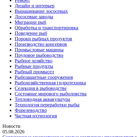
Ремонт
Дизайн и интерьер
Выращивание лососевых
Лососевые заводы
Миграции рыб
Обработка и транспортировка
Поведение рыб
Пороки рыбных продуктов
Производство консервов
Промысловые машины
Прудовое рыбоводство
Рыбное хозяйство
Рыбные продукты
Рыбный промысел
Рыбозащитные сооружения
Рыбохозяйственная гидротехника
Селекция в рыбоводстве
Состояние мирового рыболовства
Тепловодная аквакультура
Технология переработки рыбы
Форелеводство
Частная ихтиология
Новости
05.08.2026