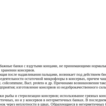
мбажные банки с вздутыми концами, не принимающими нормальн
 хранении консервов.
ающая после надавливания пальцами, возникает под действием б
недеятельности остаточной микрофлоры в консервах, причем чащ
t. colicommune, Bact. protens и др. Причинами возникновения та
едприятия; изготовление консервов из недоброкачественного сил
и рыбы и стерилизации консервов; использование грязных консе
тичных, но и у консервов в негерметичных банках. В последнем
к через неплотности в швах. Образующиеся в негерметичных бан