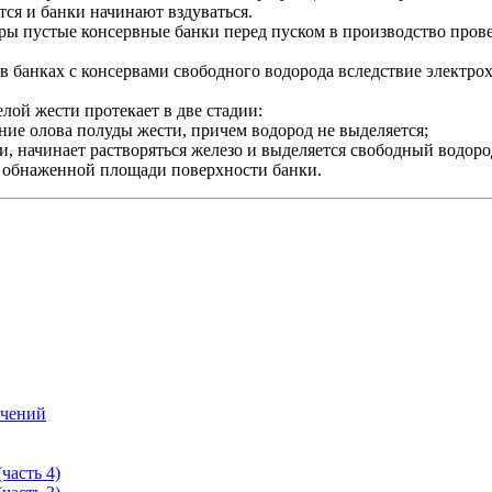
ся и банки начинают вздуваться.
ры пустые консервные банки перед пуском в производство прове
 банках с консервами свободного водорода вследствие электро
лой жести протекает в две стадии:
ние олова полуды жести, причем водород не выделяется;
 начинает растворяться железо и выделяется свободный водород
и обнаженной площади поверхности банки.
учений
часть 4)