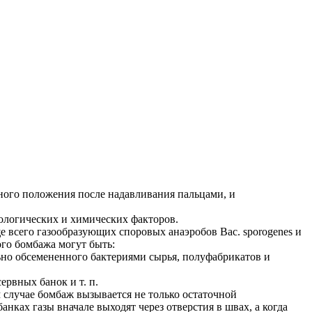
ого положения после надавливания пальцами, и
иологических и химических факторов.
е всего газообразующих споровых анаэробов Вас. sporogenes и
кого бомбажа могут быть:
ьно обсемененного бактериями сырья, полуфабрикатов и
рвных банок и т. п.
 случае бомбаж вызывается не только остаточной
ках газы вначале выходят через отверстия в швах, а когда