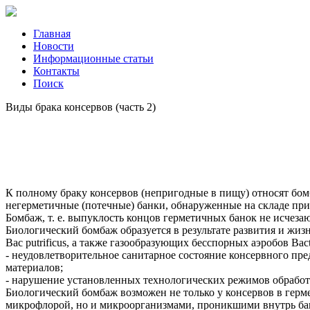
Главная
Новости
Информационные статьи
Контакты
Поиск
Виды брака консервов (часть 2)
К полному браку консервов (непригодные в пищу) относят бо
негерметичные (потечные) банки, обнаруженные на складе при
Бомбаж, т. е. выпуклость концов герметичных банок не исчез
Биологический бомбаж образуется в результате развития и жиз
Вас putrificus, а также газообразующих бесспорных аэробов Bac
- неудовлетворительное санитарное состояние консервного пр
материалов;
- нарушение установленных технологических режимов обработк
Биологический бомбаж возможен не только у консервов в герме
микрофлорой, но и микроорганизмами, проникшими внутрь бано