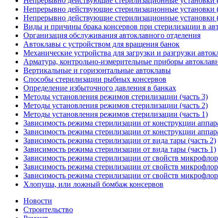
Непрерывно действующие стерилизационные установки (
Непрерывно действующие стерилизационные установки (
Непрерывно действующие стерилизационные установки (
Виды и причины брака консервов при стерилизации в ав
Организация обслуживания автоклавного отделения
Автоклавы с устройством для вращения банок
Механические устройства для загрузки и разгрузки авток
Арматура, контрольно-измерительные приборы автоклав
Вертикальные и горизонтальные автоклавы
Способы стерилизации рыбных консервов
Определение избыточного давления в банках
Методы установления режимов стерилизации (часть 3)
Методы установления режимов стерилизации (часть 2)
Методы установления режимов стерилизации (часть 1)
Зависимость режима стерилизации от конструкции аппара
Зависимость режима стерилизации от конструкции аппара
Зависимость режима стерилизации от вида тары (часть 2)
Зависимость режима стерилизации от вида тары (часть 1)
Зависимость режима стерилизации от свойств микрофлоры
Зависимость режима стерилизации от свойств микрофлоры
Зависимость режима стерилизации от свойств микрофлоры
Хлопуша, или ложный бомбаж консервов
Новости
Строительство