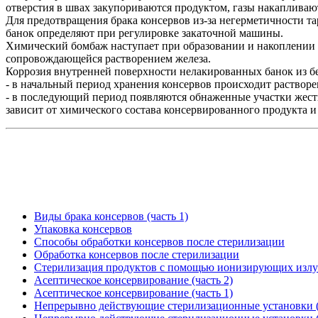
отверстия в швах закупориваются продуктом, газы накапливают
Для предотвращения брака консервов из-за негерметичности та
банок определяют при регулировке закаточной машины.
Химический бомбаж наступает при образовании и накоплении в
сопровождающейся растворением железа.
Коррозия внутренней поверхности нелакированных банок из бе
- в начальный период хранения консервов происходит растворе
- в последующий период появляются обнаженные участки жести,
зависит от химического состава консервированного продукта 
Виды брака консервов (часть 1)
Упаковка консервов
Способы обработки консервов после стерилизации
Обработка консервов после стерилизации
Стерилизация продуктов с помощью ионизирующих изл
Асептическое консервирование (часть 2)
Асептическое консервирование (часть 1)
Непрерывно действующие стерилизационные установки (