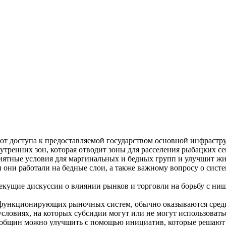
еют доступа к предоставляемой государством основной инфраст
нутренних зон, которая отводит зоны для расселения рыбацких 
приятные условия для маргинальных и бедных групп и улучшит 
ы они работали на бедные слои, а также важному вопросу о си
екущие дискуссии о влиянии рынков и торговли на борьбу с нищ
функционирующих рыночных систем, обычно оказываются среди
условиях, на которых субсидии могут или не могут использовать
 общин можно улучшить с помощью инициатив, которые решают 