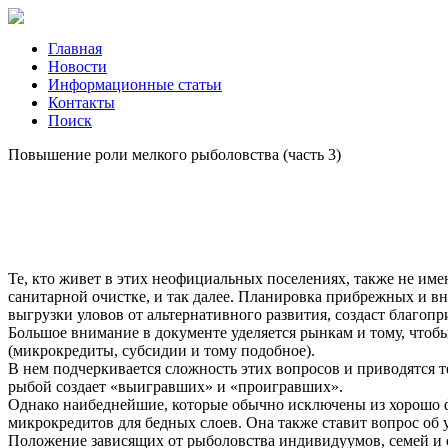
Главная
Новости
Информационные статьи
Контакты
Поиск
Повышение роли мелкого рыболовства (часть 3)
Те, кто живет в этих неофициальных поселениях, также не им
санитарной очистке, и так далее. Планировка прибрежных и в
выгрузки уловов от альтернативного развития, создаст благо
Большое внимание в документе уделяется рынкам и тому, чтоб
(микрокредиты, субсидии и тому подобное).
В нем подчеркивается сложность этих вопросов и приводятся т
рыбой создает «выигравших» и «проигравших».
Однако наибеднейшие, которые обычно исключены из хорошо 
микрокредитов для бедных слоев. Она также ставит вопрос об 
Положение зависящих от рыболовства индивидуумов, семей и