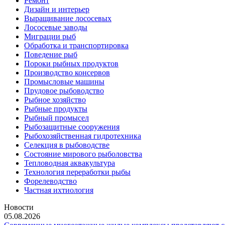
Ремонт
Дизайн и интерьер
Выращивание лососевых
Лососевые заводы
Миграции рыб
Обработка и транспортировка
Поведение рыб
Пороки рыбных продуктов
Производство консервов
Промысловые машины
Прудовое рыбоводство
Рыбное хозяйство
Рыбные продукты
Рыбный промысел
Рыбозащитные сооружения
Рыбохозяйственная гидротехника
Селекция в рыбоводстве
Состояние мирового рыболовства
Тепловодная аквакультура
Технология переработки рыбы
Форелеводство
Частная ихтиология
Новости
05.08.2026