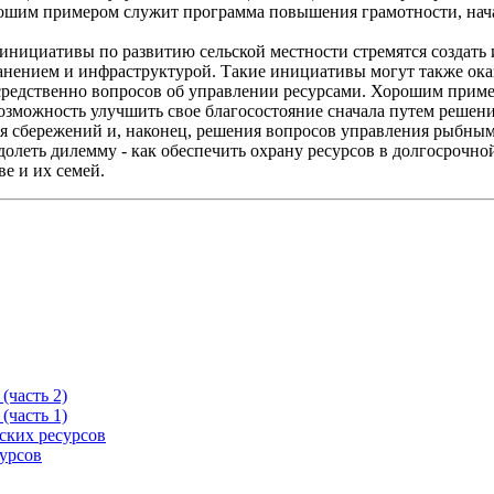
шим примером служит программа повышения грамотности, начата
нициативы по развитию сельской местности стремятся создать 
ением и инфраструктурой. Такие инициативы могут также оказ
средственно вопросов об управлении ресурсами. Хорошим прим
 возможность улучшить свое благосостояние сначала путем решен
 сбережений и, наконец, решения вопросов управления рыбными
долеть дилемму - как обеспечить охрану ресурсов в долгосрочно
е и их семей.
(часть 2)
(часть 1)
ских ресурсов
урсов