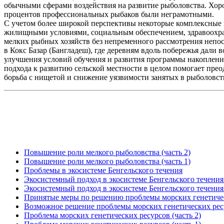
обычными сферами воздействия на развитие рыболовства. Хоро
процентов профессиональных рыбаков были неграмотными.
С учетом более широкой перспективы некоторые комплексные и
жилищными условиями, социальным обеспечением, здравоохран
мелких рыбных хозяйств без непременного рассмотрения непо
в Кокс Базар (Бангладеш), где деревням вдоль побережья дали
улучшения условий обучения и развития программы накопления
подхода к развитию сельской местности в целом помогает прео
борьба с нищетой и снижение уязвимости занятых в рыболовств
Повышение роли мелкого рыболовства (часть 2)
Повышение роли мелкого рыболовства (часть 1)
Проблемы в экосистеме Бенгельского течения
Экосистемный подход в экосистеме Бенгельского течения 
Экосистемный подход в экосистеме Бенгельского течения 
Принятые меры по решению проблемы морских генетиче
Возможное решение проблемы морских генетических рес
Проблема морских генетических ресурсов (часть 2)