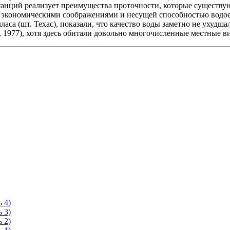
анций реализует преимущества проточности, которые существуют 
 экономическими соображениями и несущей способностью водоем
аса (шт. Техас), показали, что качество воды заметно не ухудша
 1977), хотя здесь обитали довольно многочисленные местные ви
 4)
 3)
 2)