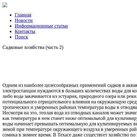
Главная
Новости
Информационные статьи
Контакты
Поиск
Садковые хозяйства (часть 2)
Одним из наиболее целесообразных применений садков в акваку
электростанции нуждаются в больших количествах воды для к
либо вода закачивается из эстуария, природного озера или рек
потенциального отрицательного влияния на окружающую среду т
тропических и умеренных районах температура воды в отводя
Несмотря на это, теплая вода из отводных каналов может значи
как температура в нем станет ниже оптимальной для культиви
воды начинает превышать оптимальную для культивируемых вид
зимой при температуре окружающего воздуха в умеренных райо
сомика в зимнее время. В Техасе даже существует хозяйство п