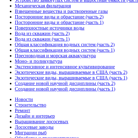
Устройство замкнутых систем и выростные емкости (часть
Механическая фильтрация
Взвешенные вещества и растворенные газы
Посторонние виды и обрастание (часть 2)
Посторонние виды и обрастание (часть 1)
Поверхностные источники воды
Вода из скважин (часть 2)
Вода из скважин (часть 1)
Общая классификация водных систем (часть 2)
Общая классификация водных систем (часть 1)
Пресноводная и морская аквакультура
Моно- и поликультура
Экстенсивное и интенсивное культивирование
Экзотические виды, выращиваемые в США (часть 2)
Экзотические виды, выращиваемые в США (часть 1)
Создание новой научной дисциплины (часть 2)
Создание новой научной дисциплины (часть 1)
Новости
Строительство
Ремонт
Дизайн и интерьер
Выращивание лососевых
Лососевые заводы
Миграции рыб