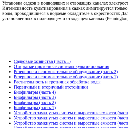
Установка садков в подводящих и отводящих каналах электрост
Интенсивность культивирования в садках лимитируется только
воды, проводившиеся в водоеме-охладителе в окрестностях Далл
установленных в подводящем и отводящем каналах (Pennington,
Садковые хозяйства (часть 1)
Открытые проточные системы культивирования
Резервное и вспомогательное оборудование (часть 2)
Резервное и вспомогательное оборудование (часть 1)
Растительность и третичная обработка воды
Первичный и вторичный отстойники
Биофильтры (часть 4)
Биофильтры (часть 3)
Биофильтры (часть 2)
Биофильтры (часть 1)
Устройство замкнутых систем и выростные емкости (часть
Устройство замкнутых систем и выростные емкости (часть
Устройство замкнутых систем и выростные емкости (часть