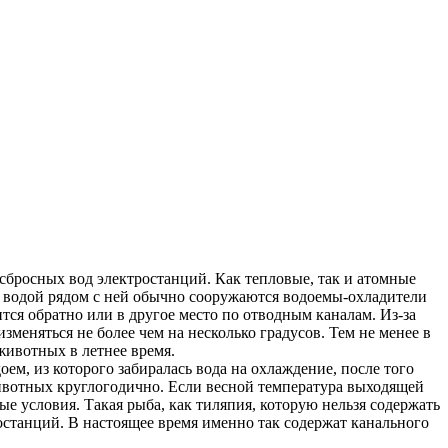
 сбросных вод электростанций. Как тепловые, так и атомные
 водой рядом с ней обычно сооружаются водоемы-охладители
ится обратно или в другое место по отводным каналам. Из-за
еняться не более чем на несколько градусов. Тем не менее в
животных в летнее время.
ем, из которого забиралась вода на охлаждение, после того
животных круглогодично. Если весной температура выходящей
 условия. Такая рыба, как тиляпия, которую нельзя содержать
останций. В настоящее время именно так содержат канального