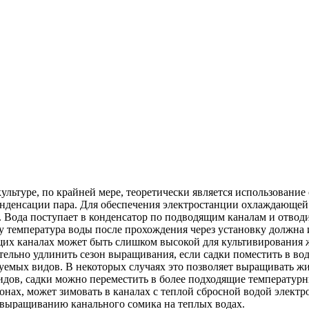
льтуре, по крайней мере, теоретически является использование
онденсации пара. Для обеспечения электростанции охлаждающей
и. Вода поступает в конденсатор по подводящим каналам и отвод
емпература воды после прохождения через установку должна изм
щих каналах может быть слишком высокой для культивирования 
тельно удлинить сезон выращивания, если садки поместить в водо
руемых видов. В некоторых случаях это позволяет выращивать 
ов, садки можно переместить в более подходящие температурные
нах, может зимовать в каналах с теплой сбросной водой электр
о выращиванию канального сомика на теплых водах.