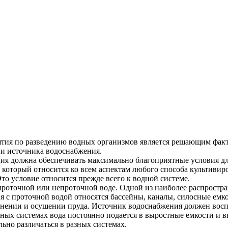
ятия по разведению водных организмов является решающим фак
 и источника водоснабжения.
ция должна обеспечивать максимально благоприятные условия д
оторый относится ко всем аспектам любого способа культивиров
то условие относится прежде всего к водной системе.
роточной или непроточной воде. Одной из наиболее распростра
я с проточной водой относятся бассейны, каналы, силосные емк
лнении и осушении пруда. Источник водоснабжения должен воспо
ых системах вода постоянно подается в выростные емкости и выте
ьно различаться в разных системах.