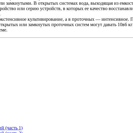
 замкнутыми. В открытых системах вода, выходящая из емкости,
ройство или серию устройств, в которых ее качество восстанавл
.
 экстенсивное культивирование, а в проточных — интенсивное.
открытых или замкнутых проточных систем могут давать 10в6 кг/г
еме.
 (часть 1)