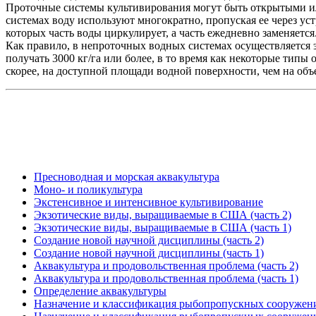
Проточные системы культивирования могут быть открытыми или
системах воду используют многократно, пропуская ее через уст
которых часть воды циркулирует, а часть ежедневно заменяется
Как правило, в непроточных водных системах осуществляется
получать 3000 кг/га или более, в то время как некоторые типы 
скорее, на доступной площади водной поверхности, чем на объ
Пресноводная и морская аквакультура
Моно- и поликультура
Экстенсивное и интенсивное культивирование
Экзотические виды, выращиваемые в США (часть 2)
Экзотические виды, выращиваемые в США (часть 1)
Создание новой научной дисциплины (часть 2)
Создание новой научной дисциплины (часть 1)
Аквакультура и продовольственная проблема (часть 2)
Аквакультура и продовольственная проблема (часть 1)
Определение аквакультуры
Назначение и классификация рыбопропускных сооружений