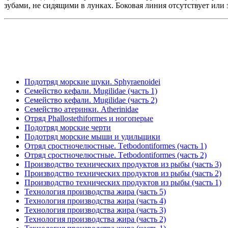
зубами, не сидящими в лунках. Боковая линия отсутствует или
Подотряд морские щуки. Sphyraenoidei
Семейство кефали. Mugilidae (часть 1)
Семейство кефали. Mugilidae (часть 2)
Семейство атеринки. Atherinidae
Отряд Phallostethiformes и ногоперые
Подотряд морские черти
Подотряд морские мыши и удильщики
Отряд сростночелюстные. Tеtbodontiformes (часть 1)
Отряд сростночелюстные. Tеtbodontiformes (часть 2)
Производство технических продуктов из рыбы (часть 3)
Производство технических продуктов из рыбы (часть 2)
Производство технических продуктов из рыбы (часть 1)
Технология производства жира (часть 5)
Технология производства жира (часть 4)
Технология производства жира (часть 3)
Технология производства жира (часть 2)