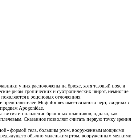
лавники у них расположены на брюхе, хотя тазовый пояс и
еские рыбы тропических и субтропических широт, немногие
 появляются в эоценовых отложениях.
е представителей Mugiliformes имеется много черт, сходных с
 предкам Apogonidae.
 развития и положение брюшных плавников; однако, как
 плечевым. Сказанное позволяет считать первую точку зрения
азной» формой тела, большим ртом, вооруженным мощными
от предыдущего обычно маленьким ртом, вооруженным мелкими