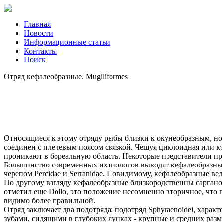
Главная
Новости
Информационные статьи
Контакты
Поиск
Отряд кефалеобразные. Mugiliformes
Относящиеся к этому отряду рыбы близки к окунеобразным, но
соединен с плечевым поясом связкой. Чешуя циклоидная или 
проникают в бореальную область. Некоторые представители пр
Большинство современных ихтиологов выводят кефалеобразных от 
черепом Percidae и Serranidae. Повидимому, кефалеобразные вед
По другому взгляду кефалеобразные близкородственны сарганоо
отметил еще Dollo, это положение несомненно вторичное, что 
видимо более правильной.
Отряд заключает два подотряда: подотряд Sphyraenoidei, ха
зубами, сидящими в глубоких лунках - крупные и средних раз