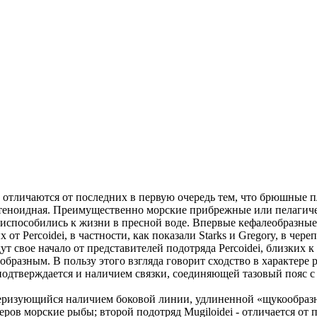
 отличаются от последних в первую очередь тем, что брюшные п
ктеноидная. Преимущественно морские прибрежные или пелагич
испособились к жизни в пресной воде. Впервые кефалеобразные
Percoidei, в частности, как показали Starks и Gregory, в череп
ут свое начало от представителей подотряда Percoidei, близких к
бразным. В пользу этого взгляда говорит сходство в характере
подтверждается и наличием связки, соединяющей тазовый пояс с
рактеризующийся наличием боковой линии, удлиненной «щукообр
меров морские рыбы; второй подотряд Mugiloidei - отличается 