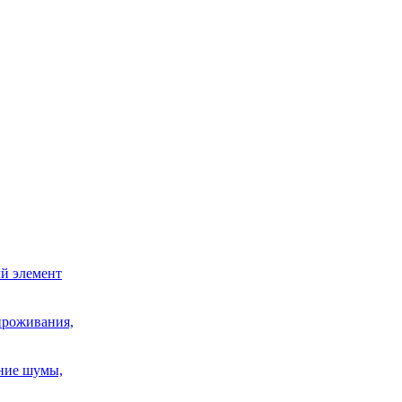
й элемент
проживания,
шние шумы,