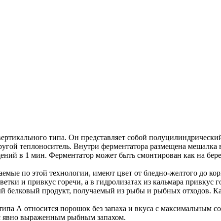
ертикального типа. Он представляет собой полуцилиндрический
ругой теплоноситель. Внутри ферментатора размещена мешалка в
ий в 1 мин. Ферментатор может быть смонтирован как на берег
мые по этой технологии, имеют цвет от бледно-желтого до кор
етки и привкус горечи, а в гидролизатах из кальмара привкус г
 белковый продукт, получаемый из рыбы и рыбных отходов. Ка
ипа А относится порошок без запаха и вкуса с максимальным с
н с явно выраженным рыбным запахом.