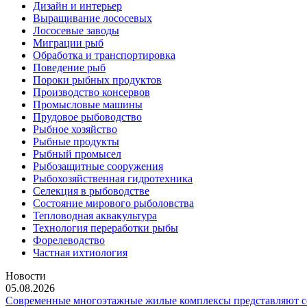
Дизайн и интерьер
Выращивание лососевых
Лососевые заводы
Миграции рыб
Обработка и транспортировка
Поведение рыб
Пороки рыбных продуктов
Производство консервов
Промысловые машины
Прудовое рыбоводство
Рыбное хозяйство
Рыбные продукты
Рыбный промысел
Рыбозащитные сооружения
Рыбохозяйственная гидротехника
Селекция в рыбоводстве
Состояние мирового рыболовства
Тепловодная аквакультура
Технология переработки рыбы
Форелеводство
Частная ихтиология
Новости
05.08.2026
Современные многоэтажные жилые комплексы представляют со