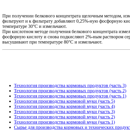
При получении белкового концентрата щелочным методом, изм
фильтруют и к фильтрату добавляют 0,25%-ную фосфорную кисл
температуре 30°С и измельчают.
При кислотном методе получения белкового концентрата изме
фосфорную кислоту и снова подкисляют 2%-ным раствором серн
высушивают при температуре 80°С и измельчают.
Технология производства кормовых продуктов (часть 3)
Технология производства кормовых продуктов (часть 2)
Технология производства кормовых продуктов (часть 1)
Технология производства кормовой муки (часть 5)
Технология производства кормовой муки (часть 4)
Технология производства кормовой муки (часть 3)
Технология производства кормовой муки (часть 2)
Технология производства кормовой муки (часть 1)
Сырье для производства кормовых и технических продук