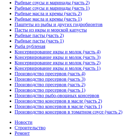
Рыбные соусы и маринады (часть 2)
Рыбные соусы и маринады (часть 1)
Рыбные масла и кремы (часть 2)
Рыбные масла и кремы (часть 1)
Паштеты из рыбы и других гидробионтов
Пасты из икры и морской капусты
Рыбные пасты (часть 2)
Рыбные пасты (часть 1)
Рыба рубленая
Консервирование икры и молок (часть 4)
Консервирование икры и молок (часть 3)
Консервирование икры и молок (часть 2)
Консервирование икры и молок (часть 1)
Производство пресервов (часть 4)
Производство пресервов (часть 3)
Производство пресервов (часть 2)
Производство пресервов (часть 1)
Производство рыбо-овощных консервов
Производство консервов в масле (часть 2)
Производство консервов в масле (часть 1)
Производство консервов в томатном соусе (часть 2)
Новости
Строительство
Ремонт