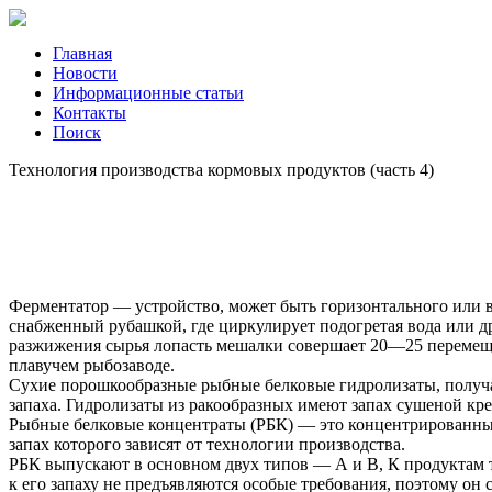
Главная
Новости
Информационные статьи
Контакты
Поиск
Технология производства кормовых продуктов (часть 4)
Ферментатор — устройство, может быть горизонтального или в
снабженный рубашкой, где циркулирует подогретая вода или д
разжижения сырья лопасть мешалки совершает 20—25 перемещен
плавучем рыбозаводе.
Сухие порошкообразные рыбные белковые гидролизаты, получае
запаха. Гидролизаты из ракообразных имеют запах сушеной крев
Рыбные белковые концентраты (РБК) — это концентрированный
запах которого зависят от технологии производства.
РБК выпускают в основном двух типов — А и В, К продуктам т
к его запаху не предъявляются особые требования, поэтому о