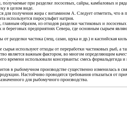
, получаемые при разделке лососевых, сайры, камбаловых и ря
уку в целом виде.
ся для получения жира с витамином А. Следует отметить, что в 
нта используется пиросульфит натрия.
 главным образом, из отходов разделки частиковых и лососевых
 и береговых предприятиях Севера, где основным сырьем являютс
от разделки частика (лещ, сазан, щука и др.) и каспийская кил
 сырья используют отходы от переработки частиковых рыб, а та
тво является важным фактором, во многом определяющим качест
его времени использовали консерванты: смесь формальдегида и н
нтов в рыбомучном производстве существенно изменилась в связ
родукции. Настойчиво проводятся требования отказаться от при
азначенного для рыбомучного производства.