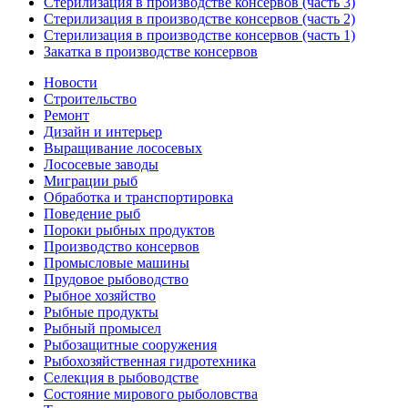
Стерилизация в производстве консервов (часть 3)
Стерилизация в производстве консервов (часть 2)
Стерилизация в производстве консервов (часть 1)
Закатка в производстве консервов
Новости
Строительство
Ремонт
Дизайн и интерьер
Выращивание лососевых
Лососевые заводы
Миграции рыб
Обработка и транспортировка
Поведение рыб
Пороки рыбных продуктов
Производство консервов
Промысловые машины
Прудовое рыбоводство
Рыбное хозяйство
Рыбные продукты
Рыбный промысел
Рыбозащитные сооружения
Рыбохозяйственная гидротехника
Селекция в рыбоводстве
Состояние мирового рыболовства