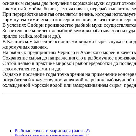
основным сырьем для получения кормовой муки служат отходы
как минтай, мойва, бычок, летняя навага, перерабатывают на м
При переработке минтая отделяется печень, которая использует
корм путем химического консервирования, в качестве консерва
В условиях Сибири производство рыбной муки осуществляется,
Значительное количество рыбной муки вырабатывается на судах
прилов (сайка, мойва и др.).
В Каспийском бассейне основными видами сырья служат отходы 
жиромучных заводах.
На рыбных предприятиях Черного и Азовского морей в качестве
Сохранение сырья до направления его в рыбомучное производс
С этой целью в практике мировой рыбопереработки до последн
гексаметилентетрамин и др.
Однако в последние годы точка зрения на применение консерва
потребителей к качеству поставляемой на рынок рыбомучной п
охлажденной морской водой или замораживанием сырья, предн
Рыбные соусы и маринады (часть 2)