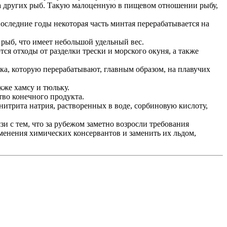
да других рыб. Такую малоценную в пищевом отношении рыбу,
последние годы некоторая часть минтая перерабатывается на
 рыб, что имеет небольшой удельный вес.
я отходы от разделки трески и морского окуня, а также
ька, которую перерабатывают, главным образом, на плавучих
кже хамсу и тюльку.
во конечного продукта.
итрита натрия, растворенных в воде, сорбиновую кислоту,
и с тем, что за рубежом заметно возросли требования
менения химических консервантов и заменить их льдом,