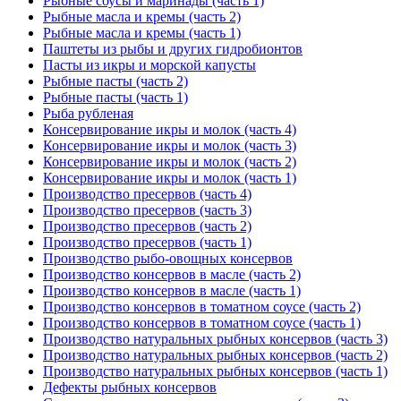
Рыбные соусы и маринады (часть 1)
Рыбные масла и кремы (часть 2)
Рыбные масла и кремы (часть 1)
Паштеты из рыбы и других гидробионтов
Пасты из икры и морской капусты
Рыбные пасты (часть 2)
Рыбные пасты (часть 1)
Рыба рубленая
Консервирование икры и молок (часть 4)
Консервирование икры и молок (часть 3)
Консервирование икры и молок (часть 2)
Консервирование икры и молок (часть 1)
Производство пресервов (часть 4)
Производство пресервов (часть 3)
Производство пресервов (часть 2)
Производство пресервов (часть 1)
Производство рыбо-овощных консервов
Производство консервов в масле (часть 2)
Производство консервов в масле (часть 1)
Производство консервов в томатном соусе (часть 2)
Производство консервов в томатном соусе (часть 1)
Производство натуральных рыбных консервов (часть 3)
Производство натуральных рыбных консервов (часть 2)
Производство натуральных рыбных консервов (часть 1)
Дефекты рыбных консервов