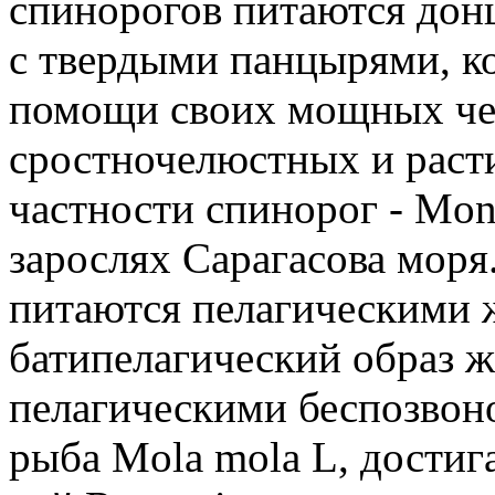
спинорогов питаются дон
с твердыми панцырями, к
помощи своих мощных чел
сростночелюстных и раст
частности спинорог - Mon
зарослях Сарагасова мор
питаются пелагическими 
батипелагический образ ж
пелагическими беспозвон
рыба Mola mola L, достига