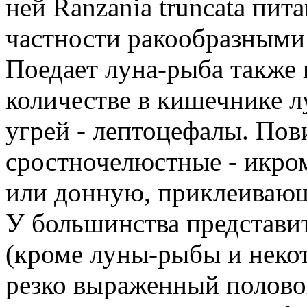
ней Ranzania truncata пит
частности ракообразными
Поедает луна-рыба также
количестве в кишечнике 
угрей - лептоцефалы. Пов
сростночелюстные - икро
или донную, приклеивающ
У большинства представи
(кроме луны-рыбы и неко
резко выраженный полов