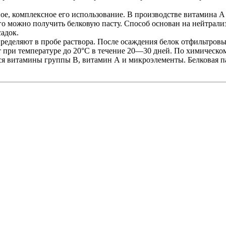
ое, комплексное его использование. В производстве витамина А
ого можно получить белковую пасту. Способ основан на нейтрали
садок.
определяют в пробе раствора. После осаждения белок отфильтро
 при температуре до 20°С в течение 20—30 дней. По химическом
я витамины группы В, витамин А и микроэлементы. Белковая па