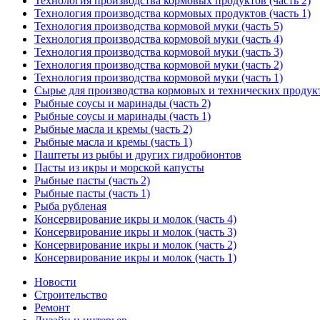
Технология производства кормовых продуктов (часть 2)
Технология производства кормовых продуктов (часть 1)
Технология производства кормовой муки (часть 5)
Технология производства кормовой муки (часть 4)
Технология производства кормовой муки (часть 3)
Технология производства кормовой муки (часть 2)
Технология производства кормовой муки (часть 1)
Сырье для производства кормовых и технических продук
Рыбные соусы и маринады (часть 2)
Рыбные соусы и маринады (часть 1)
Рыбные масла и кремы (часть 2)
Рыбные масла и кремы (часть 1)
Паштеты из рыбы и других гидробионтов
Пасты из икры и морской капусты
Рыбные пасты (часть 2)
Рыбные пасты (часть 1)
Рыба рубленая
Консервирование икры и молок (часть 4)
Консервирование икры и молок (часть 3)
Консервирование икры и молок (часть 2)
Консервирование икры и молок (часть 1)
Новости
Строительство
Ремонт