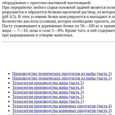
оборудование с приточно-вытяжной вентиляцией.
При переработке любого сырья основной задачей является полн
разрушается и образуется белково-щелочной раствор, из котор
(pH 4,5). В этих условиях белки коагулируются и выпадают в о
Количество кислоты (соляная), которое необходимо прилить, 
Пасту упаковывают в деревянные бочки по 50—100 кг и хранят
жира — 7—10, золы и соли 5—8%. Кроме того, в ней содержатс
при выращивании и откорме животных.
Производство технических продуктов из рыбы (часть 2)
Производство технических продуктов из рыбы (часть 1)
Технология производства жира (часть 5)
Технология производства жира (часть 4)
Технология производства жира (часть 3)
Технология производства жира (часть 2)
Технология производства жира (часть 1)
Технология производства кормовых продуктов (часть 4)
Технология производства кормовых продуктов (часть 3)