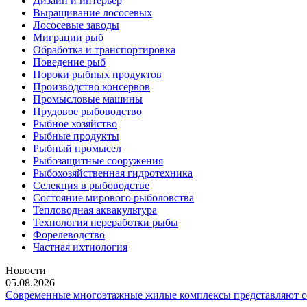
Дизайн и интерьер
Выращивание лососевых
Лососевые заводы
Миграции рыб
Обработка и транспортировка
Поведение рыб
Пороки рыбных продуктов
Производство консервов
Промысловые машины
Прудовое рыбоводство
Рыбное хозяйство
Рыбные продукты
Рыбный промысел
Рыбозащитные сооружения
Рыбохозяйственная гидротехника
Селекция в рыбоводстве
Состояние мирового рыболовства
Тепловодная аквакультура
Технология переработки рыбы
Форелеводство
Частная ихтиология
Новости
05.08.2026
Современные многоэтажные жилые комплексы представляют со