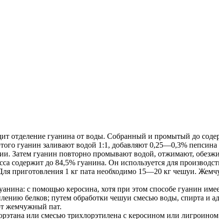
ходит отделение гуанина от воды. Собранный и промытый до сод
этого гуанин заливают водой 1:1, добавляют 0,25—0,3% пепсин
ции. Затем гуанин повторно промывают водой, отжимают, обезж
са содержит до 84,5% гуанина. Он используется для производств
ля приготовления 1 кг пата необходимо 15—20 кг чешуи. Жемч
анина: с помощью керосина, хотя при этом способе гуанин имеет
плению белков; путем обработки чешуи смесью воды, спирта и
ют жемчужный пат.
рэтана или смесью трихлорэтилена с керосином или лигроином в