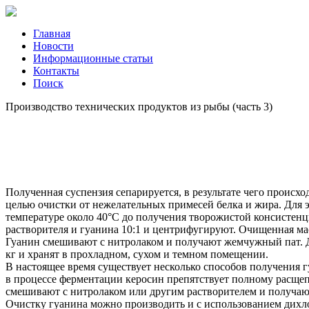
Главная
Новости
Информационные статьи
Контакты
Поиск
Производство технических продуктов из рыбы (часть 3)
Полученная суспензия сепарируется, в результате чего проис
целью очистки от нежелательных примесей белка и жира. Для 
температуре около 40°С до получения творожистой консистен
растворителя и гуанина 10:1 и центрифугируют. Очищенная мас
Гуанин смешивают с нитролаком и получают жемчужный пат. Д
кг и хранят в прохладном, сухом и темном помещении.
В настоящее время существует несколько способов получения гу
в процессе ферментации керосин препятствует полному расще
смешивают с нитролаком или другим растворителем и получа
Очистку гуанина можно производить и с использованием дихло