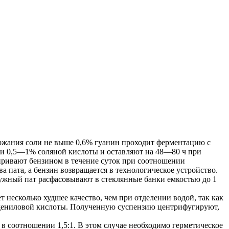
ержания соли не выше 0,6% гуанин проходит ферментацию с
а и 0,5—1% соляной кислоты и оставляют на 48—80 ч при
иривают бензином в течение суток при соотношении
а пата, а бензин возвращается в технологическое устройство.
ужный пат расфасовывают в стеклянные банки емкостью до 1
 несколько худшее качество, чем при отделении водой, так как
 адениловой кислоты. Полученную суспензию центрифугируют,
 соотношении 1,5:1. В этом случае необходимо герметическое