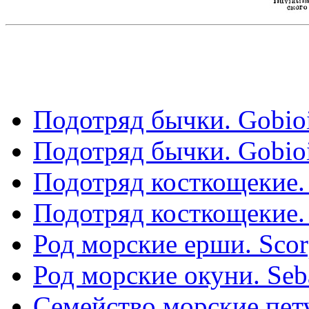
Подотряд бычки. Gobioi
Подотряд бычки. Gobioi
Подотряд косткощекие. С
Подотряд косткощекие. С
Род морские ерши. Scor
Род морские окуни. Seb
Семейство морские пету