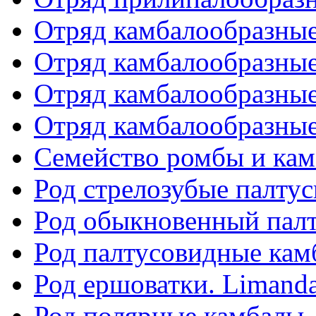
Отряд камбалообразные. 
Отряд камбалообразные. 
Отряд камбалообразные. 
Отряд камбалообразные. 
Семейство ромбы и ка
Род стрелозубые палтус
Род обыкновенный палт
Род палтусовидные камб
Род ершоватки. Limand
Род полярные камбалы. 