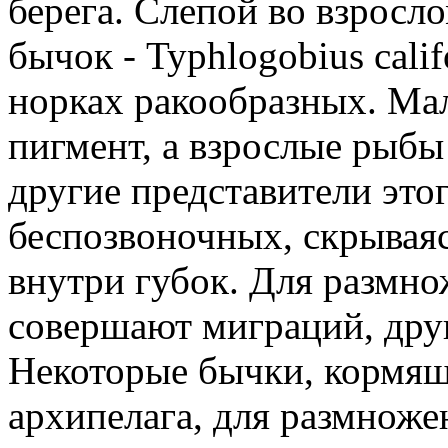
берега. Слепой во взросл
бычок - Typhlogobius calif
норках ракообразных. Мал
пигмент, а взрослые рыбы
другие представители это
беспозвоночных, скрываясь
внутри губок. Для размн
совершают миграций, друг
Некоторые бычки, кормящ
архипелага, для размнож