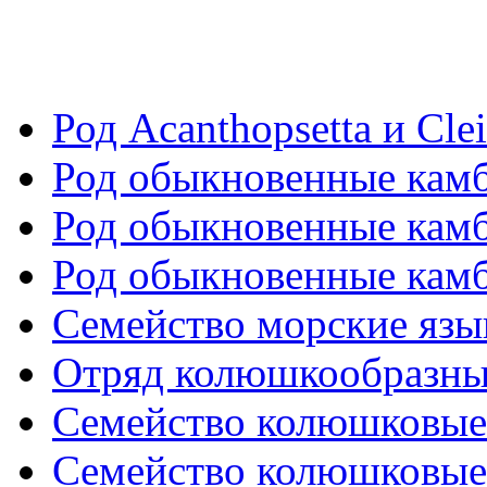
Род Acanthopsetta и Clei
Род обыкновенные камба
Род обыкновенные камба
Род обыкновенные камба
Семейство морские язык
Отряд колюшкообразные
Семейство колюшковые. 
Семейство колюшковые. 