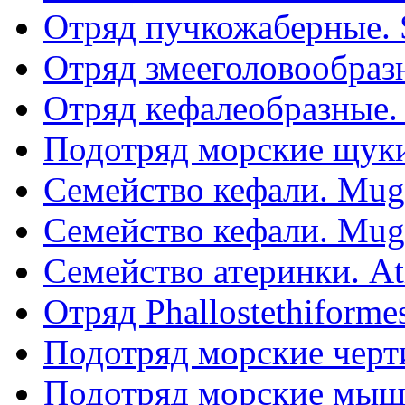
Отряд пучкожаберные. 
Отряд змееголовообразн
Отряд кефалеобразные. 
Подотряд морские щуки
Семейство кефали. Mugil
Семейство кефали. Mugil
Семейство атеринки. At
Отряд Phallostethiforme
Подотряд морские черт
Подотряд морские мыш