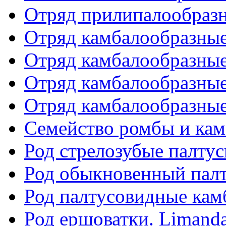
Отряд прилипалообразн
Отряд камбалообразные. 
Отряд камбалообразные. 
Отряд камбалообразные. 
Отряд камбалообразные. 
Семейство ромбы и ка
Род стрелозубые палтус
Род обыкновенный палт
Род палтусовидные камб
Род ершоватки. Limand