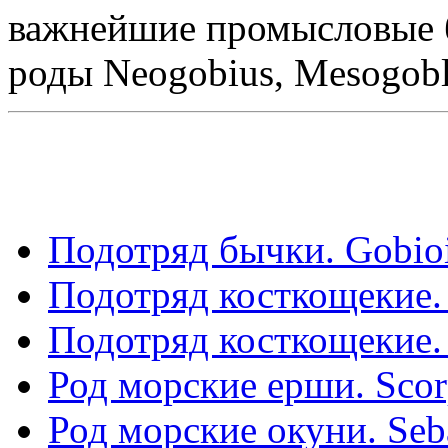
важнейшие промысловые 
роды Neogobius, Mesogoblu
Подотряд бычки. Gobioi
Подотряд косткощекие. С
Подотряд косткощекие. С
Род морские ерши. Scor
Род морские окуни. Seb