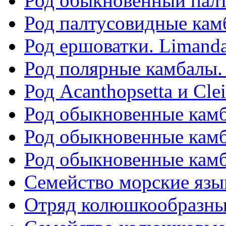
Род обыкновенный палт
Род палтусовидные камб
Род ершоватки. Limand
Род полярные камбалы. 
Род Acanthopsetta и Clei
Род обыкновенные камба
Род обыкновенные камба
Род обыкновенные камба
Семейство морские язык
Отряд колюшкообразные