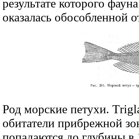
результате которого фау
оказалась обособленной 
Род морские петухи. Тrigl
обитатели прибрежной зо
попадаются до глубины в