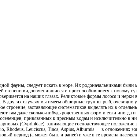
ной фауны, следует искать в море. Их родоначальниками были 
шей степени видоизменившиеся и приспособившиеся к новому су
совершается на наших глазах. Реликтовые формы лосося и нерки в
. В других случаях мы имеем обширные группы рыб, очевидно у
е строение, заставляющее систематиков выделять их в отдельн
еют там даже сколько-нибудь родственных форм и если иногда и
поселенцев, привязанных к пресным водам и исключительно в н
карповых (Cyprinidae), занимающие господствующее положение 
 Rhodeus, Leuciscus, Tinca, Aspius, Alburmis — в отложениях э
еновый период (а может быть и ранее) и уже в те времена насел