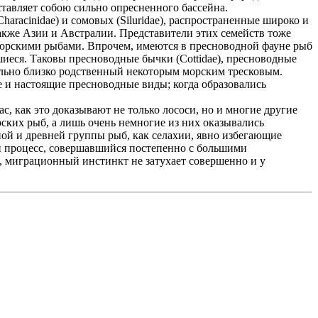
ставляет собою сильно опресненного бассейна.
aracinidae) и сомовых (Siluridae), распространенные широко и
кже Азии и Австралии. Представители этих семейств тоже
тся морскими рыбами. Впрочем, имеются в пресноводной фауне рыб
иеся. Таковы пресноводные бычки (Cottidae), пресноводные
овольно близко родственный некоторым морским тресковым.
 и настоящие пресноводные виды; когда образовались
с, как это доказывают не только лососи, но и многие другие
ских рыб, а лишь очень немногие из них оказывались
ной и древней группы рыб, как селахии, явно избегающие
й процесс, совершавшийся постепенно с большими
о, миграционный инстинкт не затухает совершенно и у