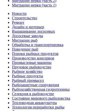
Миграции нерки (часть 2)
Миграции нерки (часть 1)
Новости
Строительство
Ремонт
Дизайн и интерьер
Выращивание лососевых
Лососевые заводы
Миграции рыб
Обработка и транспортировка
Поведение рыб
Пороки рыбных продуктов
Производство консервов
Промысловые машины
Прудовое рыбоводство
Рыбное хозяйство
Рыбные продукты
Рыбный промысел
Рыбозащитные сооружения
Рыбохозяйственная гидротехника
Селекция в рыбоводстве
Состояние мирового рыболовства
Тепловодная аквакультура
Технология переработки рыбы