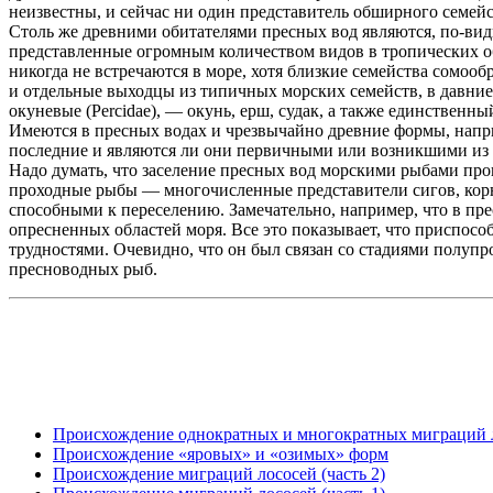
неизвестны, и сейчас ни один представитель обширного семейс
Столь же древними обитателями пресных вод являются, по-видим
представленные огромным количеством видов в тропических о
никогда не встречаются в море, хотя близкие семейства сомообр
и отдельные выходцы из типичных морских семейств, в давние
окуневые (Percidae), — окунь, ерш, судак, а также единственн
Имеются в пресных водах и чрезвычайно древние формы, напри
последние и являются ли они первичными или возникшими из м
Надо думать, что заселение пресных вод морскими рыбами прои
проходные рыбы — многочисленные представители сигов, корю
способными к переселению. Замечательно, например, что в пр
опресненных областей моря. Все это показывает, что приспос
трудностями. Очевидно, что он был связан со стадиями полупр
пресноводных рыб.
Происхождение однократных и многократных миграций 
Происхождение «яровых» и «озимых» форм
Происхождение миграций лососей (часть 2)