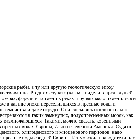
морские рыбы, в ту или другую геологическую эпоху
ществованию. В одних случаях (как мы видели в предыдущей
 озерах, форели и таймени в реках и ручьях мало изменились и
же в давние эпохи переселившихся в пресные воды и
ые семейства и даже отряды. Они сделались исключительно
 встречаются в таких замкнутых, полуопресненных морях, как
их размножающихся. Такими, можно сказать, коренными
в пресных водах Европы, Азии и Северной Америки. Судя по
оценового, олигоценового и миоценового периодов, надо
яли пресные воды средней Европы. Их морские прародители нам