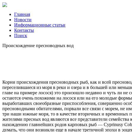
Главная
Новости
Информационные статьи
Контакты
Поиск
Происхождение пресноводных вод
Корни происхождения пресноводных рыб, как и всей пресновод
переселившиеся из моря в реки и озера и в большей или мень
главе на примере лосося) это произошло недавно и чуть ли не 
остаются очень похожими на лосося или на его молодые формы
выработавших своеобразные приспособления, совершенно особо
пресноводными обитателями, порвали все связи с морем, не им
три наши южные моря, то в качестве вторичных и временных 
жителями пресных вод являются все представители семейства 
нахождению главнейших родов карповых рыб — Cyprinusy Cobio,
думать, что они возникли еще в начале третичной эпохи в эоц