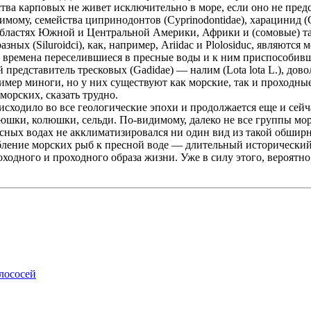
тва карповых не живет исключительно в море, если оно не пред
ому, семейства ципринодонтов (Cyprinodontidae), харацинид (Ch
бластях Южной и Центральной Америки, Африки и (сомовые) та
азных (Siluroidci), как, например, Ariidac и Plolosiduc, являю
 времена переселившиеся в пресные воды и к ним приспособивш
ый представитель тресковых (Gadidae) — налим (Lota lota L.), д
мер миноги, но у них существуют как морские, так и проходные
орских, сказать трудно.
сходило во все геологические эпохи и продолжается еще и сейча
шки, колюшки, сельди. По-видимому, далеко не все группы мор
есных водах не акклиматизировался ни один вид из такой обшир
обление морских рыб к пресной воде — длительный исторически
оходного и проходного образа жизни. Уже в силу этого, вероятн
лососей