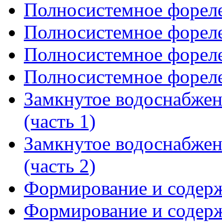
Полносистемное форелев
Полносистемное форелев
Полносистемное форелев
Полносистемное форелев
Замкнутое водоснабже
(часть 1)
Замкнутое водоснабже
(часть 2)
Формирование и содержа
Формирование и содержа