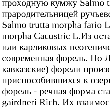
проходную кумжу Salmo tr
прародительницей ручьев
Salmo trutta morpha fario L
morpha Cacustric L.Из ос
или карликовых неотениче
современная форель. По Л.
кавказские) форели произ
приспособившихся к озер
форель - речная форма ст
gairdneri Rich. Их взаим