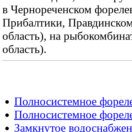
в Чернореченском форелев
Прибалтики, Правдинском
область), на рыбокомбина
область).
Полносистемное форелев
Полносистемное форелев
Замкнутое водоснабже