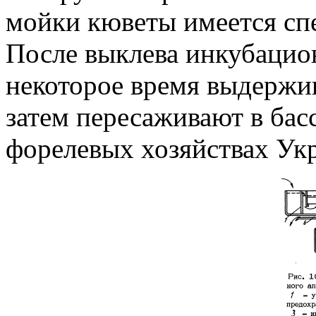
мойки кюветы имеется спе
После выклева инкубацио
некоторое время выдержив
затем пересаживают в ба
форелевых хозяйствах Ук