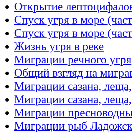
Открытие лептоцифалов
Спуск угря в море (част
Спуск угря в море (част
Жизнь угря в реке
Миграции речного угря
Общий взгляд на мигр
Миграции сазана, леща,
Миграции сазана, леща,
Миграции пресноводны
Миграции рыб Ладожског