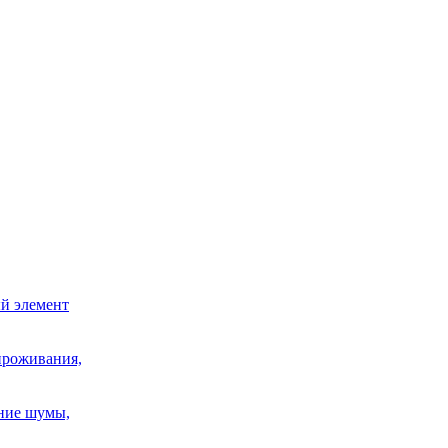
й элемент
проживания,
шние шумы,