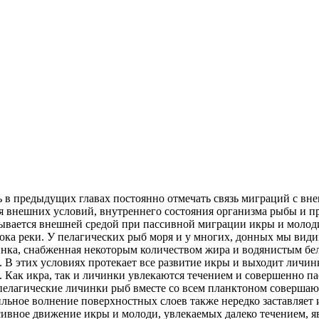
 в предыдущих главах постоянно отмечать связь миграций с в
 внешних условий, внутреннего состояния организма рыбы и пр
ывается внешней средой при пассивной миграции икры и молоди
ока реки. У пелагических рыб моря и у многих, донных мы види
нка, снабженная некоторым количеством жира и водянистым бел
ы. В этих условиях протекает все развитие икры и выходит личи
 Как икра, так и личинки увлекаются течением и совершенно па
елагические личинки рыб вместе со всем планктоном совершают,
льное волнение поверхностных слоев также нередко заставляет и
сивное движение икры и молоди, увлекаемых далеко течением, я