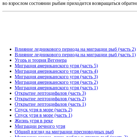
во взрослом состоянии рыбам приходится возвращаться обратно 
Влияние ледникового периода на миграции рыб (часть 2)
Влияние ледникового периода на миграции рыб (часть 1)
Угорь и теория Вегенера
Миграция американского угря (часть 5)
Миграция американского угря (часть 4)
Миграция американского угря (часть 3)
Миграция американского угря (часть 2)
Миграция американского угря (часть 1)
Открытие лептоцифалов (часть 3)
Открытие лептоцифалов (часть 2)
Открытие лептоцифалов (часть 1)
Спуск угря в море (часть 2)
Спуск угря в море (часть 1)
Жизнь угря в реке
Миграции речного угря
Общий взгляд на миграции пресноводных рыб