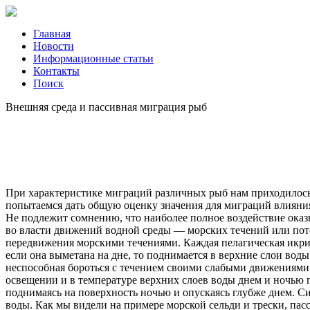
Главная
Новости
Информационные статьи
Контакты
Поиск
Внешняя среда и пассивная миграция рыб
При характеристике миграций различных рыб нам приходилось
попытаемся дать общую оценку значения для миграций влияния
Не подлежит сомнению, что наиболее полное воздействие оказ
во власти движений водной среды — морских течений или пот
передвижения морскими течениями. Каждая пелагическая икри
если она выметана на дне, то поднимается в верхние слои вод
неспособная бороться с течением своими слабыми движениями.
освещении и в температуре верхних слоев воды днем и ночью п
поднимаясь на поверхность ночью и опускаясь глубже днем. Си
воды. Как мы видели на примере морской сельди и трески, пас