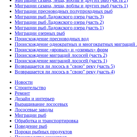
Миграции сазана, леща, воблы и других рыб (часть 2)
Миграции сазана, леща, воблы и других рыб (часть 1)
Миграции пресноводных полупроходных рыб
Миграции рыб Ладожского озера (часть 3)
Миграции рыб Ладожского озера (часть 2)
Миграции рыб Ладожского озера (часть 1)
Миграции озерных рыб
Происхождение пресноводных вод
Происхождение однократных и многократных миграций 
Происхождение «яровых» и «озимых» форм
Происхождение миграций лососей (часть 2)
Происхождение миграций лососей (часть 1)
Возвращается ли лосось в "свою" реку (часть 5)
Возвращается ли лосось в "свою" реку (часть 4)
Новости
Строительство
Ремонт
Дизайн и интерьер
Выращивание лососевых
Лососевые заводы
Миграции рыб
Обработка и транспортировка
Поведение рыб
Пороки рыбных продуктов