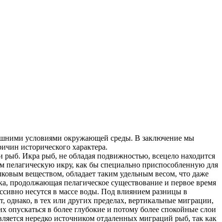
нешними условиями окружающей среды. В заключение мы
ичин исторического характера.
 рыб. Икра рыб, не обладая подвижностью, всецело находится
м пелагическую икру, как бы специально приспособленную для
ковым веществом, обладает таким удельным весом, что даже
нка, продолжающая пелагическое существование и первое время
ссивно несутся в массе воды. Под влиянием разницы в
 однако, в тех или других пределах, вертикальные миграции,
х опускаться в более глубокие и потому более спокойные слои
вляется нередко источником отдаленных миграций рыб, так как