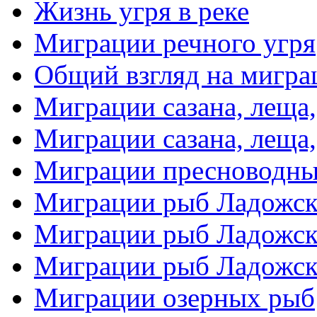
Жизнь угря в реке
Миграции речного угря
Общий взгляд на мигр
Миграции сазана, леща,
Миграции сазана, леща,
Миграции пресноводны
Миграции рыб Ладожског
Миграции рыб Ладожског
Миграции рыб Ладожског
Миграции озерных рыб