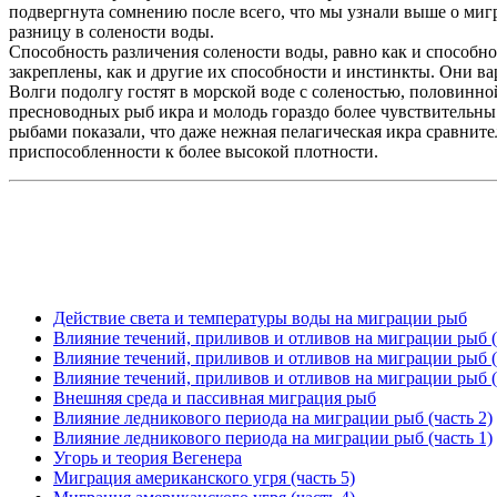
подвергнута сомнению после всего, что мы узнали выше о мигр
разницу в солености воды.
Способность различения солености воды, равно как и способн
закреплены, как и другие их способности и инстинкты. Они ва
Волги подолгу гостят в морской воде с соленостью, половинно
пресноводных рыб икра и молодь гораздо более чувствительны
рыбами показали, что даже нежная пелагическая икра сравнител
приспособленности к более высокой плотности.
Действие света и температуры воды на миграции рыб
Влияние течений, приливов и отливов на миграции рыб (
Влияние течений, приливов и отливов на миграции рыб (
Влияние течений, приливов и отливов на миграции рыб (
Внешняя среда и пассивная миграция рыб
Влияние ледникового периода на миграции рыб (часть 2)
Влияние ледникового периода на миграции рыб (часть 1)
Угорь и теория Вегенера
Миграция американского угря (часть 5)