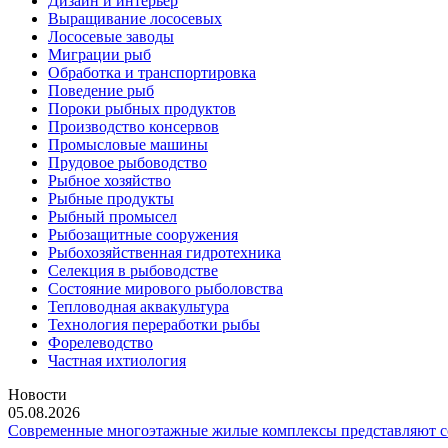
Дизайн и интерьер
Выращивание лососевых
Лососевые заводы
Миграции рыб
Обработка и транспортировка
Поведение рыб
Пороки рыбных продуктов
Производство консервов
Промысловые машины
Прудовое рыбоводство
Рыбное хозяйство
Рыбные продукты
Рыбный промысел
Рыбозащитные сооружения
Рыбохозяйственная гидротехника
Селекция в рыбоводстве
Состояние мирового рыболовства
Тепловодная аквакультура
Технология переработки рыбы
Форелеводство
Частная ихтиология
Новости
05.08.2026
Современные многоэтажные жилые комплексы представляют со