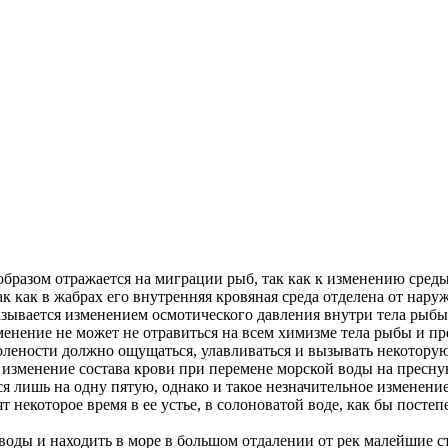
образом отражается на миграции рыб, так как к изменению сред
так как в жабрах его внутренняя кровяная среда отделена от н
азывается изменением осмотического давления внутри тела рыбы 
зменение не может не отравиться на всем химизме тела рыбы и п
олености должно ощущаться, улавливаться и вызывать некотору
о изменение состава крови при перемене морской воды на прес
ся лишь на одну пятую, однако и такое незначительное изменени
т некоторое время в ее устье, в солоноватой воде, как бы посте
воды и находить в море в большом отдалении от рек малейшие с