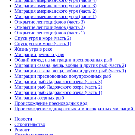
Миграция американского угря (часть 4)
Миграция американского угря (часть 3)
Миграция американского угря (часть 2)
Миграция американского угря (часть 1)
Открытие лептоцифалов (часть 3)
Открытие лептоцифалов (часть 2)
Открытие лептоцифалов (часть 1)
Спуск угря в море (часть 2)
Спуск угря в море (часть 1)
Жизнь угря в реке
Миграции речного угря
Общий взгляд на миграции пресноводных рыб
Миграции сазана, леща, воблы и других рыб (часть 2)
Миграции сазана, леща, воблы и других рыб (часть 1)
Миграции пресноводных полупроходных рыб
Миграции рыб Ладожского озера (часть 3)
Миграции рыб Ладожского озера (часть 2)
Миграции рыб Ладожского озера (часть 1)
Миграции озерных рыб
Происхождение пресноводных вод
Происхождение однократных и многократных миграций 
Новости
Строительство
Ремонт