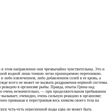
ы в этом направлении они чрезвычайно чувствительны. Это и
аружной водной лишь тонкою легко проницаемою перепонкою.
и либо извлечением, либо добавлением солей в ее кровь, а
режде всего не может не вызвать раздражения нервной системы.
ю реакцию в организме рыбы. Правда, опыты Грина над
ную очень незначительно, — при продолжительном пребывании
е вызывает, очевидно, очень сильную реакцию в организме;
пенно привыкая и перестраивая весь химизм своего тела на
труи чуть-чуть опресненной воды едва ли может быть