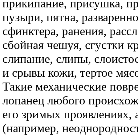
прикипание, присушка, п
пузыри, пятна, разваренн
сфинктера, ранения, расс
сбойная чешуя, сгустки кр
слипание, слипы, слоистос
и срывы кожи, тертое мяс
Такие механические повр
лопанец любого происхожд
его зримых проявлениях, 
(например, неоднородност