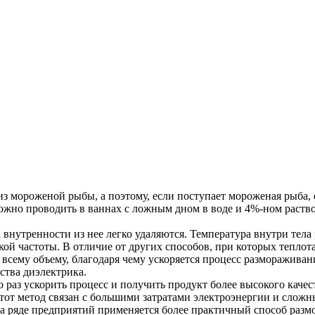
 из мороженой рыбы, а поэтому, если поступает мороженая рыба
но проводить в ваннах с ложным дном в воде и 4%-ном растворе
 внутренности из нее легко удаляются. Температура внутри тела 
ой частоты. В отличие от других способов, при которых теплот
всему объему, благодаря чему ускоряется процесс размораживания
ства диэлектрика.
 раз ускорить процесс и получить продукт более высокого качес
тот метод связан с большими затратами электроэнергии и слож
а ряде предприятий применяется более практичный способ размо