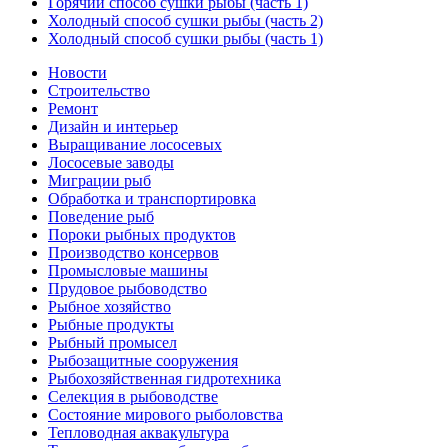
Горячий способ сушки рыбы (часть 1)
Холодный способ сушки рыбы (часть 2)
Холодный способ сушки рыбы (часть 1)
Новости
Строительство
Ремонт
Дизайн и интерьер
Выращивание лососевых
Лососевые заводы
Миграции рыб
Обработка и транспортировка
Поведение рыб
Пороки рыбных продуктов
Производство консервов
Промысловые машины
Прудовое рыбоводство
Рыбное хозяйство
Рыбные продукты
Рыбный промысел
Рыбозащитные сооружения
Рыбохозяйственная гидротехника
Селекция в рыбоводстве
Состояние мирового рыболовства
Тепловодная аквакультура