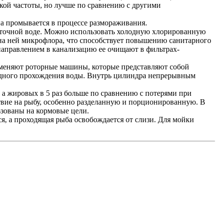
кой частоты, но лучше по сравнению с другими
а промывается в процессе размораживания.
оточной воде. Можно использовать холодную хлорированную
я на ней микрофлора, что способствует повышению санитарного
направлением в канализацию ее очищают в фильтрах-
меняют роторные машины, которые представляют собой
одного прохождения воды. Внутрь цилиндра непрерывным
 а жировых в 5 раз больше по сравнению с потерями при
твие на рыбу, особенно разделанную и порционированную. В
ьзованы на кормовые цели.
, а проходящая рыба освобождается от слизи. Для мойки