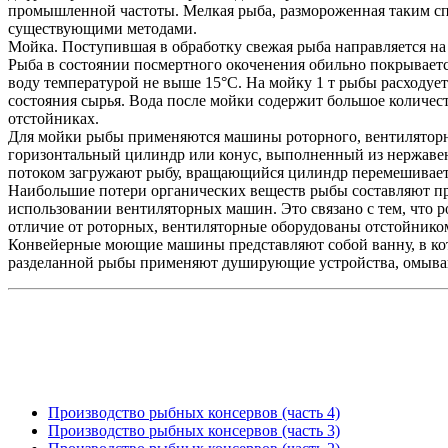
промышленной частоты. Мелкая рыба, размороженная таким спо
существующими методами.
Мойка. Поступившая в обработку свежая рыба направляется на
Рыба в состоянии посмертного окоченения обильно покрывает
воду температурой не выше 15°С. На мойку 1 т рыбы расходует
состояния сырья. Вода после мойки содержит большое количес
отстойниках.
Для мойки рыбы применяются машины роторного, вентиляторн
горизонтальный цилиндр или конус, выполненный из нержаве
потоком загружают рыбу, вращающийся цилиндр перемешивает 
Наибольшие потери органических веществ рыбы составляют при
использовании вентиляторных машин. Это связано с тем, что 
отличие от роторных, вентиляторные оборудованы отстойником
Конвейерные моющие машины представляют собой ванну, в кото
разделанной рыбы применяют душирующие устройства, омыва
Производство рыбных консервов (часть 4)
Производство рыбных консервов (часть 3)