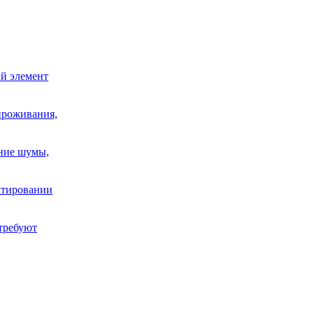
й элемент
проживания,
шние шумы,
ектировании
требуют