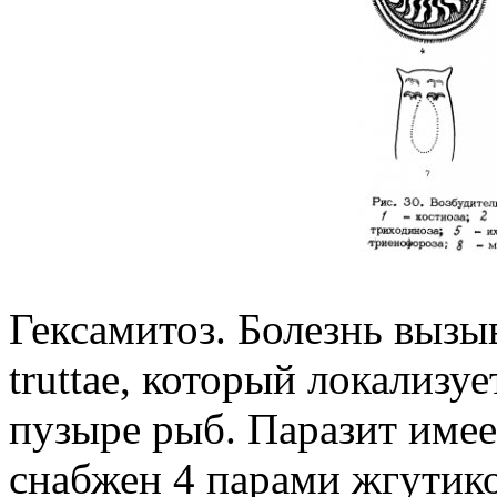
Гексамитоз. Болезнь вызы
truttae, который локализу
пузыре рыб. Паразит име
снабжен 4 парами жгутико