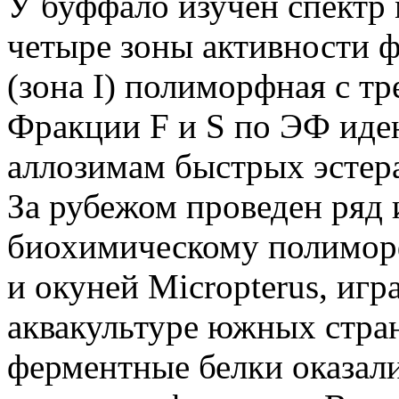
У буффало изучен спектр
четыре зоны активности ф
(зона I) полиморфная с тр
Фракции F и S по ЭФ ид
аллозимам быстрых эстера
За рубежом проведен ряд 
биохимическому полимор
и окуней Micropterus, иг
аквакультуре южных стра
ферментные белки оказа