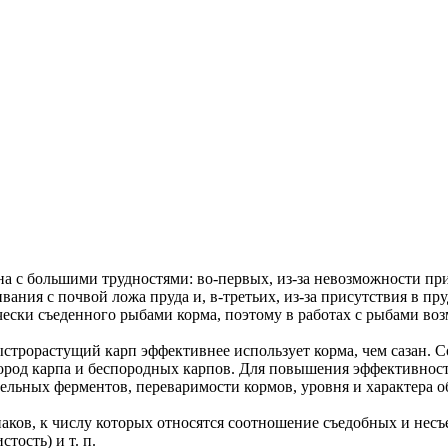
а с большими трудностями: во-первых, из-за невозможности пр
ивания с почвой ложа пруда и, в-третьих, из-за присутствия в п
ски съеденного рыбами корма, поэтому в работах с рыбами воз
Быстрорастущий карп эффективнее использует корма, чем сазан.
род карпа и беспородных карпов. Для повышения эффективности
льных ферментов, переваримости кормов, уровня и характера об
ов, к числу которых относятся соотношение съедобных и несъед
ость) и т. п.