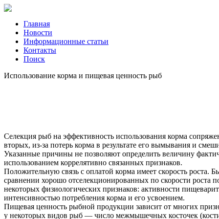
Главная
Новости
Информационные статьи
Контакты
Поиск
Использование корма и пищевая ценность рыб
Селекция рыб на эффективность использования корма сопряжен
вторых, из-за потерь корма в результате его вымывания и смеш
Указанные причины не позволяют определить величину фактиче
использованием коррелятивно связанных признаков.
Положительную связь с оплатой корма имеет скорость роста. 
сравнении хорошо отселекционированных по скорости роста по
некоторых физиологических признаков: активности пищеварите
интенсивностью потребления корма и его усвоением.
Пищевая ценность рыбной продукции зависит от многих признак
у некоторых видов рыб — число межмышечных косточек (костист