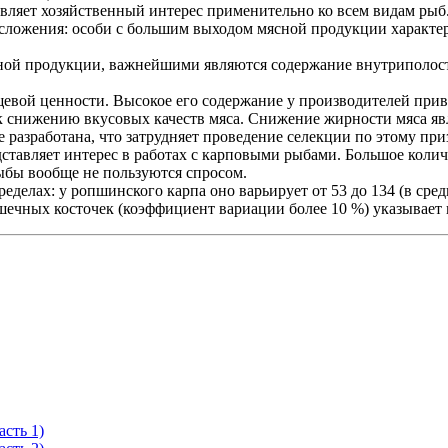
вляет хозяйственный интерес применительно ко всем видам рыб.
осложения: особи с большим выходом мясной продукции характер
сной продукции, важнейшими являются содержание внутриполо
щевой ценности. Высокое его содержание у производителей при
нижению вкусовых качеств мяса. Снижение жирности мяса явля
разработана, что затрудняет проведение селекции по этому при
тавляет интерес в работах с карповыми рыбами. Большое коли
рыбы вообще не пользуются спросом.
елах: у ропшинского карпа оно варьирует от 53 до 134 (в средне
чных косточек (коэффициент вариации более 10 %) указывает н
асть 1)