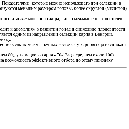
 Показателями, которые можно использовать при селекции в
изуются меньшим размером головы, более округлой (мясистой)
стного и меж-мышечного жира, число межмышечных косточек
водит к аномалиям в развитии гонад и снижению плодовитости.
ется одним из направлений селекции карпа в Венгрии.
знаку.
чество мелких межмышечных косточек у карповых рыб снижает
м 80), у немецкого карпа - 70-134 (в среднем около 100).
а возможность эффективного отбора по этому признаку.