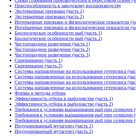
Сроки созревания производителей в нерестовом сезоне (ч
Приспособленность к заводскому воспроизводству
Экстерьерные признаки (часть 1)
Экстерьерные признаки (часть 2)
Интерьерные признаки и физиологические показатели (ча
Интерьерные признаки и физиологические показатели (ча
Биологические особенности рыб (часть 1)
Биологические особенности рыб (часть 2)
Чистопородное разведение (часть 1)
Чистопородное разведение (часть 2)
Чистопородное разведение (часть 3)
Скрещивание (часть 1)
Скрещивание (часть 2)
Системы направленные на использование гетерозиса (час
Системы направленные на использование гетерозиса (час
Системы направленные на использование гетерозиса (час
Системы направленные на использование гетерозиса (час
Формы и методы отбора
Эффективность отбора в рыболовстве (часть 1)
Эффективность отбора в рыболовстве (часть 2)
Требования к условиям выращивания рыб при селекции (ч
Требования к условиям выращивания рыб при селекции (ч
Требования к условиям выращивания рыб при селекции (ч
Индуцированный мутагенез (часть 1)
Индуцированный мутагенез (часть 2)