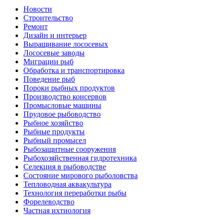
Новости
Строительство
Ремонт
Дизайн и интерьер
Выращивание лососевых
Лососевые заводы
Миграции рыб
Обработка и транспортировка
Поведение рыб
Пороки рыбных продуктов
Производство консервов
Промысловые машины
Прудовое рыбоводство
Рыбное хозяйство
Рыбные продукты
Рыбный промысел
Рыбозащитные сооружения
Рыбохозяйственная гидротехника
Селекция в рыбоводстве
Состояние мирового рыболовства
Тепловодная аквакультура
Технология переработки рыбы
Форелеводство
Частная ихтиология