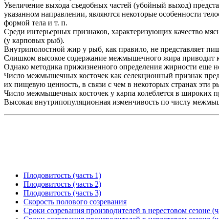
Увеличение выхода съедобных частей (убойный выход) предста
указанном направлении, являются некоторые особенности тел
формой тела и т. п.
Среди интерьерных признаков, характеризующих качество мя
(у карповых рыб).
Внутриполостной жир у рыб, как правило, не представляет пи
Слишком высокое содержание межмышечного жира приводит к с
Однако методика прижизненного определения жирности еще не 
Число межмышечных косточек как селекционный признак предс
их пищевую ценность, в связи с чем в некоторых странах эти 
Число межмышечных косточек у карпа колеблется в широких пред
Высокая внутрипопуляционная изменчивость по числу межмыше
Плодовитость (часть 1)
Плодовитость (часть 2)
Плодовитость (часть 3)
Скорость полового созревания
Сроки созревания производителей в нерестовом сезоне (ч