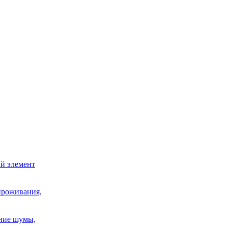
й элемент
проживания,
шние шумы,