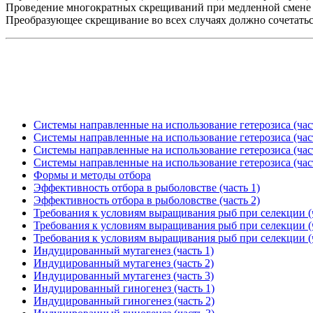
Проведение многократных скрещиваний при медленной смене п
Преобразующее скрещивание во всех случаях должно сочетатьс
Системы направленные на использование гетерозиса (час
Системы направленные на использование гетерозиса (час
Системы направленные на использование гетерозиса (час
Системы направленные на использование гетерозиса (час
Формы и методы отбора
Эффективность отбора в рыболовстве (часть 1)
Эффективность отбора в рыболовстве (часть 2)
Требования к условиям выращивания рыб при селекции (ч
Требования к условиям выращивания рыб при селекции (ч
Требования к условиям выращивания рыб при селекции (ч
Индуцированный мутагенез (часть 1)
Индуцированный мутагенез (часть 2)
Индуцированный мутагенез (часть 3)
Индуцированный гиногенез (часть 1)
Индуцированный гиногенез (часть 2)