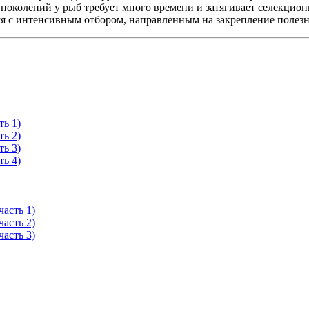
околений у рыб требует много времени и затягивает селекцион
я с интенсивным отбором, направленным на закрепление полезн
ть 1)
ть 2)
ть 3)
ть 4)
асть 1)
асть 2)
асть 3)