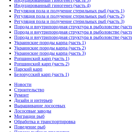
Индуцированный гиногенез (часть 3)
Индуцированный гиногенез (часть 4)
Регуляция пола и получение стерильных рыб (часть 1)
Регуляция пола и получение стерильных рыб (часть 2)
Регуляция пола и получение стерильных рыб (часть 3)
Порода и внутрипородная структура в рыболовстве (часть
Порода и внутрипородная структура в рыболовстве (часть
Порода и внутрипородная структура в рыболовстве (часть
Украинские породы карпа (часть 1)
Украинские породы карпа (часть 2)
Украинские породы карпа (часть 3)
Ропшинский карп (часть 1)
Ропшинский карп (часть 2)
Парский карп
Белорусский карп (часть 1)
Новости
Строительство
Ремонт
Дизайн и интерьер
Выращивание лососевых
Лососевые заводы
Миграции рыб
Обработка и транспортировка
Поведение рыб