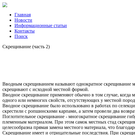
Главная
Новости
Информационные статьи
Контакты
Поиск
Скрещивание (часть 2)
Вводным скрещиванием называют однократное скрещивание ме
скрещивают с исходной местной формой.
Вводное скрещивание применяют обычно в том случае, когда м
одного или немногих свойств, отсутствующих у местной пород
Вводное скрещивание было использовано в работах по селекц
скрестили с ропшинскими карпами, а затем провели два возв
Поглотительное скрещивание - многократное скрещивание гиб
племенным материалом. При этом самок местных стад скрещива
целесообразна прямая замена местного материала, что благода
Скрещивание имеет и отрицательные последствия. При скрещ