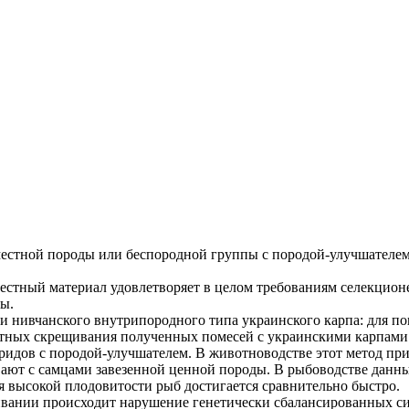
стной породы или беспородной группы с породой-улучшателем.
естный материал удовлетворяет в целом требованиям селекцион
ы.
ии нивчанского внутрипородного типа украинского карпа: для 
ратных скрещивания полученных помесей с украинскими карпами
ридов с породой-улучшателем. В животноводстве этот метод пр
ют с самцами завезенной ценной породы. В рыбоводстве данный 
ря высокой плодовитости рыб достигается сравнительно быстро.
ивании происходит нарушение генетически сбалансированных с