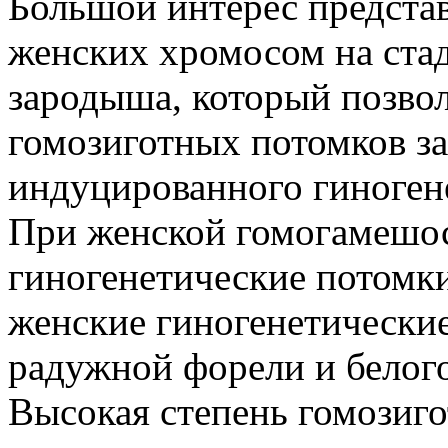
Большой интерес предста
женских хромосом на ста
зародыша, который позво
гомозиготных потомков за
индуцированного гиногене
При женской гомогамешо
гиногенетические потомк
женские гиногенетические
радужной форели и белого
Высокая степень гомозиг