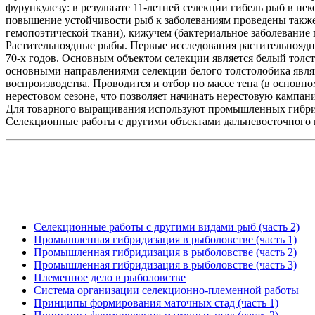
фурункулезу: в результате 11-летней селекции гибель рыб в н
повышение устойчивости рыб к заболеваниям проведены также 
гемопоэтической ткани), кижучем (бактериальное заболевание п
Растительноядные рыбы. Первые исследования растительноядн
70-х годов. Основным объектом селекции является белый толст
основными направлениями селекции белого толстолобика являю
воспроизводства. Проводится и отбор по массе тепа (в основно
нерестовом сезоне, что позволяет начинать нерестовую кампан
Для товарного выращивания используют промышленных гибридо
Селекционные работы с другими объектами дальневосточного к
Селекционные работы с другими видами рыб (часть 2)
Промышленная гибридизация в рыболовстве (часть 1)
Промышленная гибридизация в рыболовстве (часть 2)
Промышленная гибридизация в рыболовстве (часть 3)
Племенное дело в рыболовстве
Система организации селекционно-племенной работы
Принципы формирования маточных стад (часть 1)