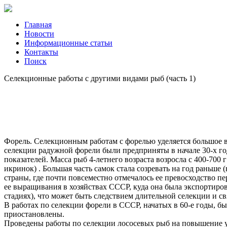
Главная
Новости
Информационные статьи
Контакты
Поиск
Селекционные работы с другими видами рыб (часть 1)
Форель. Селекционным работам с форелью уделяется большое 
селекции радужной форели были предприняты в начале 30-х г
показателей. Масса рыб 4-летнего возраста возросла с 400-700 г
икринок) . Большая часть самок стала созревать на год раньш
страны, где почти повсеместно отмечалось ее превосходство 
ее выращивания в хозяйствах СССР, куда она была экспортиро
стадиях), что может быть следствием длительной селекции и 
В работах по селекции форели в СССР, начатых в 60-е годы, 
приостановлены.
Проведены работы по селекции лососевых рыб на повышение усто