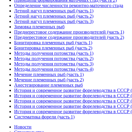
Принципы формирования маточных стад (часть 2)
Определение численности ремонтно-маточного стада
Летний нагул племенных рыб (часть 1)
Летний нагул племенных рыб (часть 2)
Летний нагул племенных рыб (часть 3)
Зимовка племенных рыб
Преднерестовое содержание производителей (часть 1)
Преднерестовое содержание производителей (часть 2)
Бонитировка племенных рыб (часть 1)
Бонитировка племенных рыб (часть 2)
Методы получения потомства (часть 1)
Методы получения потомства (часть 2)
Методы получения потомства (часть 3)
Методы получения потомства (часть 4)
Мечение племенных рыб (часть 1)
Мечение племенных рыб (часть 2)
Анестезирование племенных рыб
История и современное развитие форелеводства в СССР (
История и современное развитие форелеводства в СССР (
История и современное развитие форелеводства в СССР (
История и современное развитие форелеводства в СССР (
История и современное развитие форелеводства в СССР (
Систематика форели (часть 1)
Новости