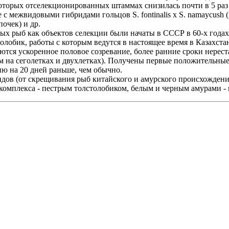
екоторых отселекционированных штаммах снизилась почти в 5 раз
с межвидовыми гибридами гольцов S. fontinalis х S. namaycush
очек) и др.
ых рыб как объектов селекции были начаты в СССР в 60-х года
олобик, работы с которым ведутся в настоящее время в Казахста
тся ускоренное половое созревание, более ранние сроки нерест
м на сеголетках и двухлетках). Получены первые положительные 
ию на 20 дней раньше, чем обычно.
в (от скрещивания рыб китайского и амурского происхождения
омплекса - пестрым толстолобиком, белым и черным амурами - н