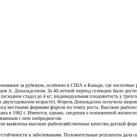
внимание за рубежом, особенно в США и Канаде, где лососевые
одов А. Дональдсоном. За 40-летний период селекции было дос
 (исходное стадо) до 4 кг; индивидуальная плодовитость у трехгод
е (в двухгодовалом возрасте). Форель Дональдсона получила ши
перед местными формами форели по темпу роста. Высокие рыбохо
вана в 1982 г. Имеются, однако, сведения о пониженной жизнес
связанным с нею инбридингом.
были выявлены высокие рыбохозяйственные качества датской фо
йчивости к заболеваниям. Положительные результаты дала селекц