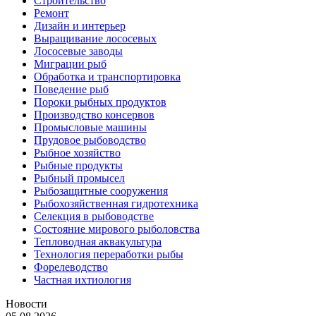
Строительство
Ремонт
Дизайн и интерьер
Выращивание лососевых
Лососевые заводы
Миграции рыб
Обработка и транспортировка
Поведение рыб
Пороки рыбных продуктов
Производство консервов
Промысловые машины
Прудовое рыбоводство
Рыбное хозяйство
Рыбные продукты
Рыбный промысел
Рыбозащитные сооружения
Рыбохозяйственная гидротехника
Селекция в рыбоводстве
Состояние мирового рыболовства
Тепловодная аквакультура
Технология переработки рыбы
Форелеводство
Частная ихтиология
Новости