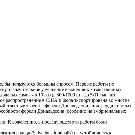
 рыбы пользуются большим спросом. Первые работы по
тигнуто значительное улучшение важнейших хозяйственных
овалых самок - в 10 раз (с 500-1000 шт. до 5-11 тыс. шт.
рокое распространение в США и была экспортирована во многие
зяйственные качества форели Дональдсона,, подтвердил и опыт
пособности форели Дональдсона (особенно на эмбриональных
рели. К сожалению, в последующем эти работы были
ия гольца (Salvelinus fontinalis) на устойчивость к