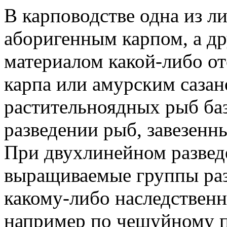
В карповодстве одна из л
аборигенным карпом, а д
материалом какой-либо о
карпа или амурским сазан
растительноядных рыб баз
разведении рыб, завезенны
При двухлинейном развед
выращиваемые группы раз
какому-либо наследственн
например по чешуйному п