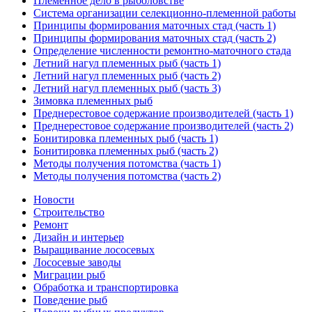
Племенное дело в рыболовстве
Система организации селекционно-племенной работы
Принципы формирования маточных стад (часть 1)
Принципы формирования маточных стад (часть 2)
Определение численности ремонтно-маточного стада
Летний нагул племенных рыб (часть 1)
Летний нагул племенных рыб (часть 2)
Летний нагул племенных рыб (часть 3)
Зимовка племенных рыб
Преднерестовое содержание производителей (часть 1)
Преднерестовое содержание производителей (часть 2)
Бонитировка племенных рыб (часть 1)
Бонитировка племенных рыб (часть 2)
Методы получения потомства (часть 1)
Методы получения потомства (часть 2)
Новости
Строительство
Ремонт
Дизайн и интерьер
Выращивание лососевых
Лососевые заводы
Миграции рыб
Обработка и транспортировка
Поведение рыб