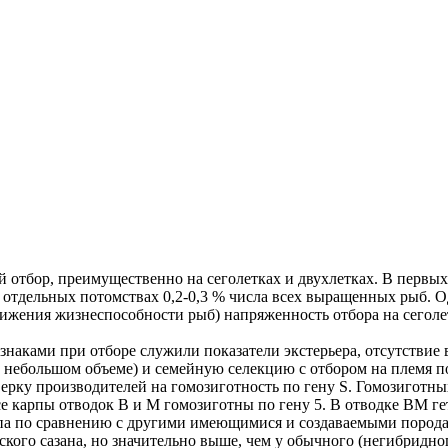
отбор, преимущественно на сеголетках и двухлетках. В первых
а в отдельных потомствах 0,2-0,3 % числа всех выращенных рыб.
нижения жизнеспособности рыб) напряженность отбора на сегол
наками при отборе служили показатели экстерьера, отсутствие 
 небольшом объеме) и семейную селекцию с отбором на племя п
рку производителей на гомозиготность по гену S. Гомозиготных
е карпы отводок В и M гомозиготны по гену 5. В отводке BM ге
 по сравнению с другими имеющимися и создаваемыми породам
ского сазана, но значительно выше, чем у обычного (негибридног