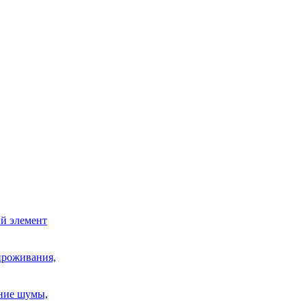
й элемент
проживания,
шние шумы,