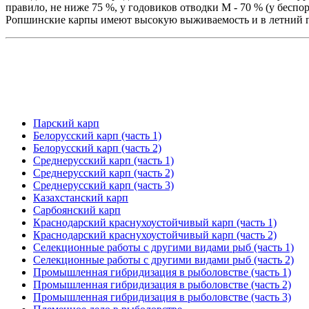
правило, не ниже 75 %, у годовиков отводки M - 70 % (у беспо
Ропшинские карпы имеют высокую выживаемость и в летний пе
Парский карп
Белорусский карп (часть 1)
Белорусский карп (часть 2)
Среднерусский карп (часть 1)
Среднерусский карп (часть 2)
Среднерусский карп (часть 3)
Казахстанский карп
Сарбоянский карп
Краснодарский краснухоустойчивый карп (часть 1)
Краснодарский краснухоустойчивый карп (часть 2)
Селекционные работы с другими видами рыб (часть 1)
Селекционные работы с другими видами рыб (часть 2)
Промышленная гибридизация в рыболовстве (часть 1)
Промышленная гибридизация в рыболовстве (часть 2)
Промышленная гибридизация в рыболовстве (часть 3)