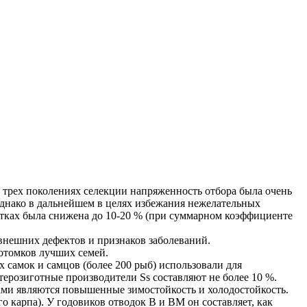
 трех поколениях селекции напряженность отбора была очень
 Однако в дальнейшем в целях избежания нежелательных
етках была снижена до 10-20 % (при суммарном коэффициенте
внешних дефектов и признаков заболеваний.
отомков лучших семей.
 самок и самцов (более 200 рыб) использовали для
терозиготные производители Ss составляют не более 10 %.
и являются повышенные зимостойкость и холодостойкость.
о карпа). У годовиков отводок В и BM он составляет, как