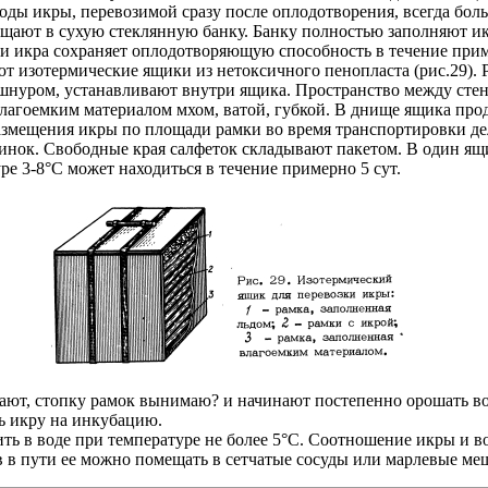
оды икры, перевозимой сразу после оплодотворения, всегда боль
щают в сухую стеклянную банку. Банку полностью заполняют ик
ии икра сохраняет оплодотворяющую способность в течение прим
 изотермические ящики из нетоксичного пенопласта (рис.29). 
шнуром, устанавливают внутри ящика. Пространство между сте
агоемким материалом мхом, ватой, губкой. В днище ящика прод
змещения икры по площади рамки во время транспортировки дел
кринок. Свободные края салфеток складывают пакетом. В один 
ре 3-8°C может находиться в течение примерно 5 сут.
т, стопку рамок вынимаю? и начинают постепенно орошать водо
ь икру на инкубацию.
 в воде при температуре не более 5°С. Соотношение икры и вод
в в пути ее можно помещать в сетчатые сосуды или марлевые ме