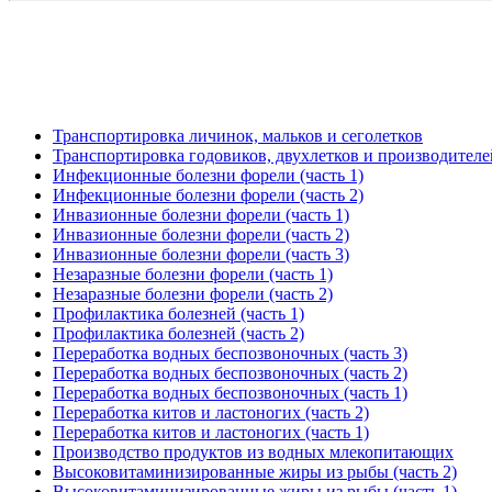
Транспортировка личинок, мальков и сеголетков
Транспортировка годовиков, двухлетков и производителе
Инфекционные болезни форели (часть 1)
Инфекционные болезни форели (часть 2)
Инвазионные болезни форели (часть 1)
Инвазионные болезни форели (часть 2)
Инвазионные болезни форели (часть 3)
Незаразные болезни форели (часть 1)
Незаразные болезни форели (часть 2)
Профилактика болезней (часть 1)
Профилактика болезней (часть 2)
Переработка водных беспозвоночных (часть 3)
Переработка водных беспозвоночных (часть 2)
Переработка водных беспозвоночных (часть 1)
Переработка китов и ластоногих (часть 2)
Переработка китов и ластоногих (часть 1)
Производство продуктов из водных млекопитающих
Высоковитаминизированные жиры из рыбы (часть 2)
Высоковитаминизированные жиры из рыбы (часть 1)