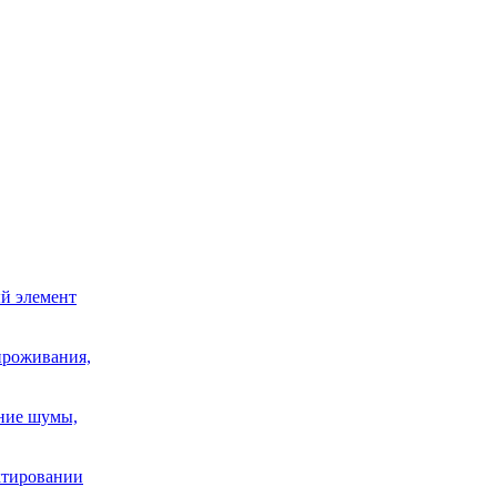
й элемент
проживания,
шние шумы,
ектировании