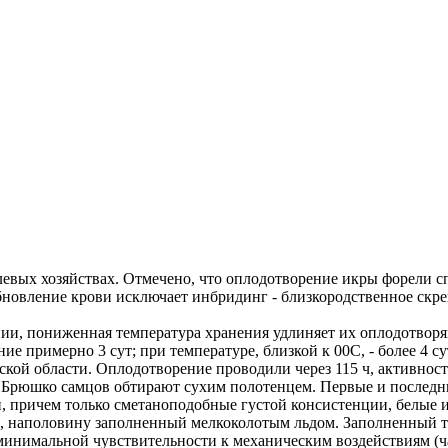
левых хозяйствах. Отмечено, что оплодотворение икры форели 
бновление крови исключает инбридинг - близкородственное скр
ии, пониженная температура хранения удлиняет их оплодотворя
е примерно 3 сут; при температуре, близкой к 00C, - более 4 су
ой области. Оплодотворение проводили через 115 ч, активность
. Брюшко самцов обтирают сухим полотенцем. Первые и последни
, причем только сметаноподобные густой консистенции, белые и
с, наполовину заполненный мелкоколотым льдом. Заполненный т
инимальной чувствительности к механическим воздействиям (ча