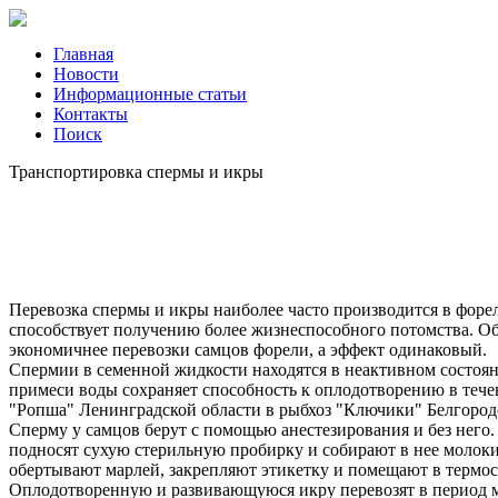
Главная
Новости
Информационные статьи
Контакты
Поиск
Транспортировка спермы и икры
Перевозка спермы и икры наиболее часто производится в форе
способствует получению более жизнеспособного потомства. О
экономичнее перевозки самцов форели, а эффект одинаковый.
Спермии в семенной жидкости находятся в неактивном состоян
примеси воды сохраняет способность к оплодотворению в течени
"Ропша" Ленинградской области в рыбхоз "Ключики" Белгородск
Сперму у самцов берут с помощью анестезирования и без него
подносят сухую стерильную пробирку и собирают в нее молоки
обертывают марлей, закрепляют этикетку и помещают в термо
Оплодотворенную и развивающуюся икру перевозят в период м