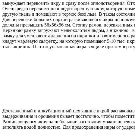
вынуждает перевозить икру и сразу после оплодотворения. Отх
Очень редко перевозят неоплодотворенную икру, которую поме
другую ткань и помещают в термос безо льда. В таком состоян
Для перевозки больших партий развивающейся икры используют
должны превышать 56х56х56 см. Стопку рамок, перевязанных 
Верхнюю рамку загружают мелкоколотым льдом, а нижнюю - вл
рамку для уменьшения давления на икринки и равномерного ра
кладут марлевую салфетку, на которую помещают 5-10 тыс. и
тыс. икринок. Плотно упакованная икра в ящике при температу
Доставленный в инкубационный цех ящик с икрой распаковываю
выдерживания и орошения бывает достаточно, чтобы поместит
Развивающуюся икру на небольшие расстояния можно перевозить
заполнять водой полностью. Для предохранения икры от ударо