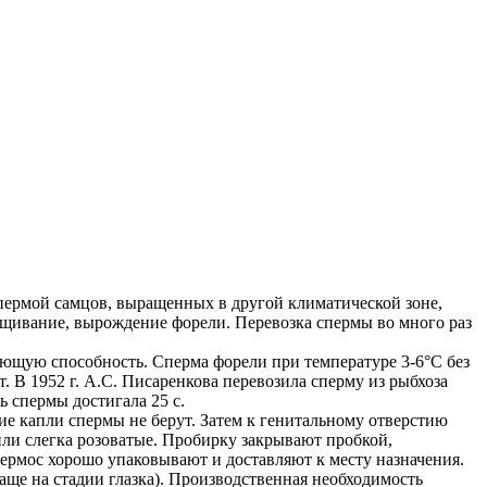
спермой самцов, выращенных в другой климатической зоне,
ещивание, вырождение форели. Перевозка спермы во много раз
ющую способность. Сперма форели при температуре 3-6°C без
т. В 1952 г. А.С. Писаренкова перевозила сперму из рыбхоза
 спермы достигала 25 с.
е капли спермы не берут. Затем к генитальному отверстию
ли слегка розоватые. Пробирку закрывают пробкой,
ермос хорошо упаковывают и доставляют к месту назначения.
ще на стадии глазка). Производственная необходимость