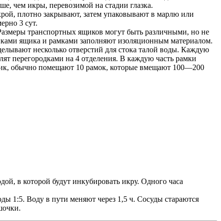
ше, чем икры, перевозимой на стадии глазка.
рой, плотно закрывают, затем упаковывают в марлю или
ерно 3 сут.
Размеры транспортных ящиков могут быть различными, но не
нками ящика и рамками заполняют изоляционным материалом.
елывают несколько отверстий для стока талой воды. Каждую
ят перегородками на 4 отделения. В каждую часть рамки
ящик, обычно помещают 10 рамок, которые вмещают 100—200
й, в которой будут инкубировать икру. Одного часа
ы 1:5. Воду в пути меняют через 1,5 ч. Сосуды стараются
шочки.