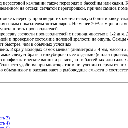
д нерестовой кампании также переводят в бассейны или садки. 
зделенном на отсеки сетчатой перегородкой, причем самцов по
товке к нересту производят их окончательную бонитировку зак
весовым показателям экземпляров. Не менее 20% самцов и само
и упитанность производителей.
роверку зрелости производителей с периодичностью в 1-2 дня. 
одой и проверяют состояние половой зрелости на ощупь. Самцы о
ит быстрее, чем в обычных условиях.
но. Икра у молодых самок мелкая (диаметром 3-4 мм, массой 25
амок следует брать и инкубировать ее отдельно (в план произво
з профилактические ванны и размещают в бассейнах или садках.
 большего удобства при многократном получении спермы от них
ов объединяют и рассаживают в рыбоводные емкости в соответс
ть 3)
ть 4)