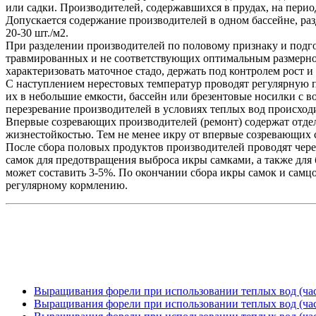
или садки. Производителей, содержавшихся в прудах, на перио
Допускается содержание производителей в одном бассейне, ра
20-30 шт./м2.
При разделении производителей по половому признаку и подго
травмированных и не соответствующих оптимальным размерно-
характеризовать маточное стадо, держать под контролем рост 
С наступлением нерестовых температур проводят регулярную п
их в небольшие емкости, бассейн или брезентовые носилки с в
перезревание производителей в условиях теплых вод происход
Впервые созревающих производителей (ремонт) содержат отдель
жизнестойкостью. Тем не менее икру от впервые созревающих с
После сбора половых продуктов производителей проводят чере
самок для предотвращения выброса икры самками, а также для
может составить 3-5%. По окончании сбора икры самок и самц
регулярному кормлению.
Выращивания форели при использовании теплых вод (час
Выращивания форели при использовании теплых вод (час