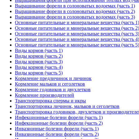
Выращивания форели при использовании теплых вод (час
Выращивание форели в солоноватых водоемах (часть 1)
Выращивание форели в солоноватых водоемах (часть 2)
Выращивание форели в солоноватых водоемах (часть 3)
Основные питательные и минеральные вещества (часть 1
Основные питательные и минеральные вещества (часть 2
Основные питательные и минеральные вещества (часть 3
Основные питательные и минеральные вещества (часть 4
Основные питательные и минеральные вещества (часть 5
Виды кормов (часть 1)
Виды кормов (часть 2)
Виды кормов (часть 3)
Виды кормов (часть 4)
Виды кормов (часть 5)
Кормление предличинок и личинок
Кормление мальков и сеголетков
Кормление годовиков и двухлетков
Кормление производителей
Транспортировка спермы и икры
Транспортировка личинок, мальков и сеголетков
Транспортировка годовиков, двухлетков и производителе
Инфекционные болезни форели (часть 1)
Инфекционные болезни форели (часть 2)
Инвазионные болезни форели (часть 1)
Инвазионные болезни форели (часть 2)