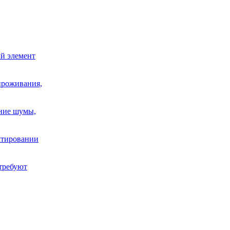
й элемент
проживания,
шние шумы,
ектировании
требуют