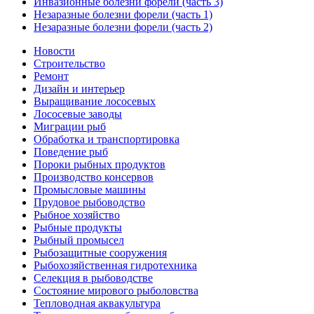
Инвазионные болезни форели (часть 3)
Незаразные болезни форели (часть 1)
Незаразные болезни форели (часть 2)
Новости
Строительство
Ремонт
Дизайн и интерьер
Выращивание лососевых
Лососевые заводы
Миграции рыб
Обработка и транспортировка
Поведение рыб
Пороки рыбных продуктов
Производство консервов
Промысловые машины
Прудовое рыбоводство
Рыбное хозяйство
Рыбные продукты
Рыбный промысел
Рыбозащитные сооружения
Рыбохозяйственная гидротехника
Селекция в рыбоводстве
Состояние мирового рыболовства
Тепловодная аквакультура