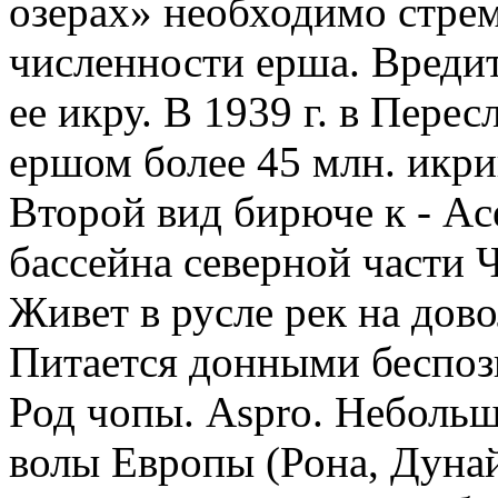
озерах» необходимо стре
численности ерша. Вредит
ее икру. В 1939 г. в Пере
ершом более 45 млн. икр
Второй вид бирюче к - Acet
бассейна северной части 
Живет в русле рек на дов
Питается донными беспо
Род чопы. Aspro. Неболь
волы Европы (Рона, Дунай