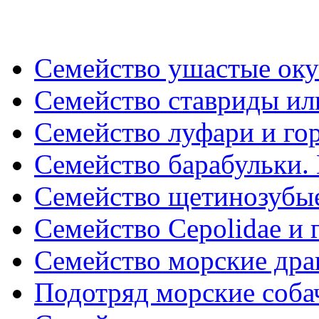
Семейство ушастые окун
Семейство ставриды или
Семейство луфари и го
Семейство барабульки. 
Семейство щетинозубы
Семейство Cepolidae и 
Семейство морские дра
Подотряд морские собач