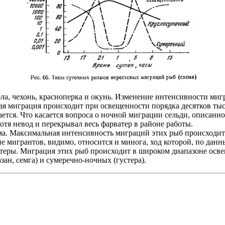
ла, чехонь, красноперка и окунь. Изменение интенсивности миг
ая миграция происходит при освещенности порядка десятков тыс
ается. Что касается вопроса о ночной миграции сельди, описан
отя невод и перекрывал весь фарватер в районе работы.
сома. Максимальная интенсивность миграций этих рыб происходи
е мигрантов, видимо, относится и минога, ход которой, по дан
стеры. Миграция этих рыб происходит в широком диапазоне осве
зан, семга) и сумеречно-ночных (густера).