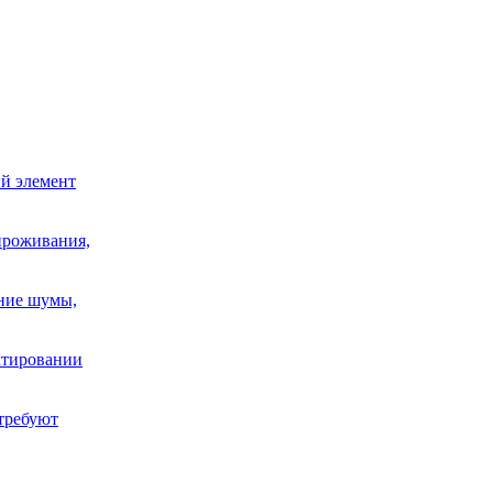
й элемент
проживания,
шние шумы,
ектировании
требуют