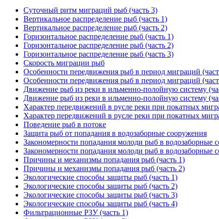
Суточный ритм миграций рыб (часть 3)
Вертикальное распределение рыб (часть 1)
Вертикальное распределение рыб (часть 2)
Горизонтальное распределение рыб (часть 1)
Горизонтальное распределение рыб (часть 2)
Горизонтальное распределение рыб (часть 3)
Скорость миграции рыб
Особенности передвижения рыб в период миграций (част
Особенности передвижения рыб в период миграций (част
Движение рыб из реки в ильменно-полойную систему (час
Движение рыб из реки в ильменно-полойную систему (час
Характер передвижений в русле реки при покатных мигра
Характер передвижений в русле реки при покатных мигра
Поведение рыб в потоке
Защита рыб от попадания в водозаборные сооружения
Закономерности попадания молоди рыб в водозаборные со
Закономерности попадания молоди рыб в водозаборные со
Причины и механизмы попадания рыб (часть 1)
Причины и механизмы попадания рыб (часть 2)
Экологические способы защиты рыб (часть 1)
Экологические способы защиты рыб (часть 2)
Экологические способы защиты рыб (часть 3)
Экологические способы защиты рыб (часть 4)
Фильтрационные РЗУ (часть 1)