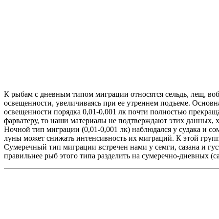
К рыбам с дневным типом миграции относятся сельдь, лещ, воб
освещенности, увеличиваясь при ее утреннем подъеме. Основн
освещенности порядка 0,01-0,001 лк почти полностью прекращ
фарватеру, то наши материалы не подтверждают этих данных, х
Ночной тип миграции (0,01-0,001 лк) наблюдался у судака и 
луны может снижать интенсивность их миграций. К этой групп
Сумеречный тип миграции встречен нами у семги, сазана и гу
правильнее рыб этого типа разделить на сумеречно-дневных (са