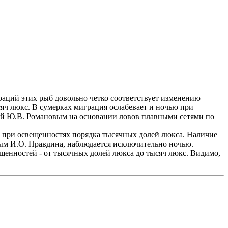
раций этих рыб довольно четко соответствует изменению
яч люкс. В сумерках миграция ослабевает и ночью при
ной Ю.В. Романовым на основании ловов плавными сетями по
т при освещенностях порядка тысячных долей люкса. Наличие
ным И.О. Правдина, наблюдается исключительно ночью.
щенностей - от тысячных долей люкса до тысяч люкс. Видимо,