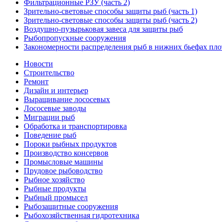
Фильтрационные РЗУ (часть 2)
Зрительно-световые способы защиты рыб (часть 1)
Зрительно-световые способы защиты рыб (часть 2)
Воздушно-пузырьковая завеса для защиты рыб
Рыбопропускные сооружения
Закономерности распределения рыб в нижних бьефах плот
Новости
Строительство
Ремонт
Дизайн и интерьер
Выращивание лососевых
Лососевые заводы
Миграции рыб
Обработка и транспортировка
Поведение рыб
Пороки рыбных продуктов
Производство консервов
Промысловые машины
Прудовое рыбоводство
Рыбное хозяйство
Рыбные продукты
Рыбный промысел
Рыбозащитные сооружения
Рыбохозяйственная гидротехника