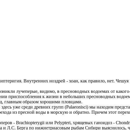
иптеригия. Внутренних ноздрей - хоан, как правило, нет. Чешу
зникли лучеперые, видимо, в пресноводных водоемах от какого
ении приспособления к жизни в небольших пресноводных водоема
д, главным образом хорошими пловцами.
здесь уже среди древних групп (Palaeonisci) мы находим предс
ехода из пресной воды в морскую и обратно. Причем этот пере
ров - Braсhiopterygii или Pelypteri, хрящевых ганоидоз - Chondrgs
и Л.С. Берга по нижнетриасовым рыбам Сибири выяснилось, что