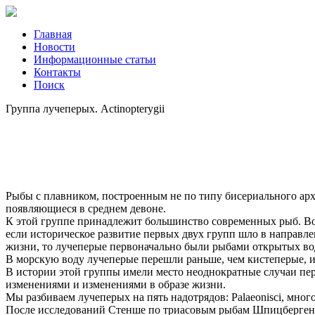
Главная
Новости
Информационные статьи
Контакты
Поиск
Группа лучеперых. Actinopterygii
Рыбы с плавником, построенным не по типу бисериального арх
появляющиеся в среднем девоне.
К этой группе принадлежит большинство современных рыб. Во
если историческое развитие первых двух групп шло в направл
жизни, то лучеперые первоначально были рыбами открытых во
В морскую воду лучеперые перешли раньше, чем кистеперые, и 
В истории этой группы имели место неоднократные случаи пер
изменениями и изменениями в образе жизни.
Мы разбиваем лучеперых на пять надотрядов: Palaeonisci, многопе
После исследований Стенше по триасовым рыбам Шпицбергена 