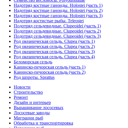
Семейство веслоносы. Polyodontidae
Надотряд костные ганоиды. Holostei (часть 1)
Надотряд костные ганоиды. Holostei (часть 2)
Надотряд костные ганоиды. Holostei (часть 3)
Надотряд костистые рыбы. Teleostei
Подотряд сельдевидные. Clupeoidei (часть 1)
Подотряд сельдевидные. Clupeoidei (часть 2)
Подотряд сельдевидные. Clupeoidei (часть 3)
Род океаническая сельдь. Clupea (часть 1)
Род океаническая сельдь. Clupea (часть 2)
Род океаническая сельдь. Clupea (часть 3)
Род океаническая сельдь. Clupea (часть 4)
Беломорская сельдь
Канинско-печорская сельдь (часть 1)
Канинско-печорская сельдь (часть 2)
Род шпроты. Sprattus
Новости
Строительство
Ремонт
Дизайн и интерьер
Выращивание лососевых
Лососевые заводы
Миграции рыб
Обработка и транспортировка