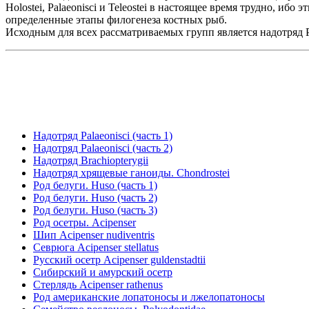
Holostei, Palaeonisci и Teleostei в настоящее время трудно, 
определенные этапы филогенеза костных рыб.
Исходным для всех рассматриваемых групп является надотряд Pa
Надотряд Palaeonisci (часть 1)
Надотряд Palaeonisci (часть 2)
Надотряд Brachiopterygii
Надотряд хрящевые ганоиды. Chondrostei
Род белуги. Huso (часть 1)
Род белуги. Huso (часть 2)
Род белуги. Huso (часть 3)
Род осетры. Acipenser
Шип Acipenser nudiventris
Севрюга Acipenser stellatus
Русский осетр Acipenser guldenstadtii
Сибирский и амурский осетр
Стерлядь Acipenser rathenus
Род американские лопатоносы и лжелопатоносы