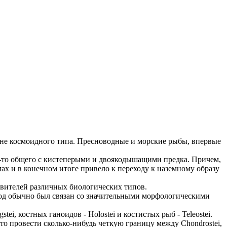
я не космоидного типа. Пресноводные и морские рыбы, впервые
-то общего с кистеперыми и двоякодышащими предка. Причем,
х и в конечном итоге привело к переходу к наземному образу
тавителей различных биологических типов.
ход обычно был связан со значительными морфологическими
tei, костных ганоидов - Holostei и костистых рыб - Teleostei.
 провести сколько-нибудь четкую границу между Chondrostei,