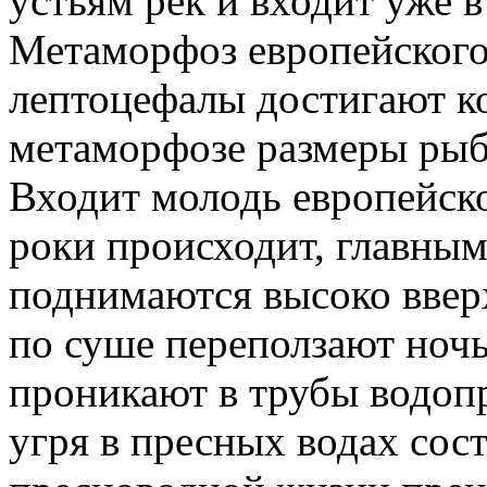
устьям рек и входит уже в
Метаморфоз европейского 
лептоцефалы достигают к
метаморфозе размеры рыб
Входит молодь европейско
роки происходит, главным
поднимаются высоко вверх
по суше переползают ноч
проникают в трубы водопр
угря в пресных водах сос