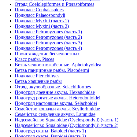
Отряд Соеlolepiformes и Pteraspiformes
Подкласс Cephalaspides
Подкласс Palaeospondyli
Подкласс Myxini (часть 1)
Подкласс Myxini (часть 2)
Подкласс Petromyzones (часть 1)
Подкласс Petromyzones (часть 2)
Подкласс Petromyzones (часть 3)
Подкласс Petromyzones (часть 4)
Происхождение бесчелюстных
Класс рыбы. Pisces
Ветвь челюстножаберные. Aphetohyoidea
Ветвь панцирные рыбы. Placodermi
Подкласс Pterichthyes
Ветвь хрящевые рыбы
Отряд акулообразные. Selachiiformes
Подотряд древние акулы. Hexanchidae
Подотряд рогатые акулы. Heterodontoidei
Подотряд настоящие акулы. Selachoidei
Семейство кошачьи акулы. Scyliorhinidae
Семейство сельдевые акулы. Lamnidae
Надсемейсгво Squaloidae (Cyclospondyli) (часть 1)
Надсемейсгво Squaloidae (Cyclospondyli) (часть 2)
Подотряд скаты. Batoidei (часть 1)
Подотряд скаты. Batoidei (часть 2)