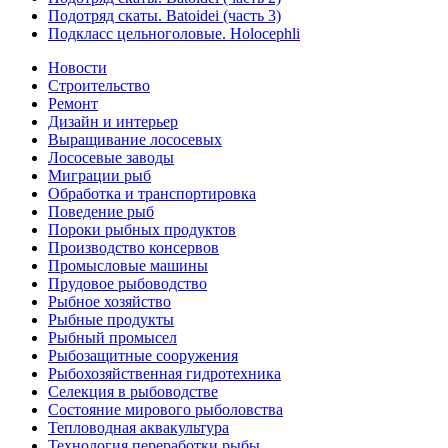
Подотряд скаты. Batoidei (часть 3)
Подкласс цельноголовые. Holocephli
Новости
Строительство
Ремонт
Дизайн и интерьер
Выращивание лососевых
Лососевые заводы
Миграции рыб
Обработка и транспортировка
Поведение рыб
Пороки рыбных продуктов
Производство консервов
Промысловые машины
Прудовое рыбоводство
Рыбное хозяйство
Рыбные продукты
Рыбный промысел
Рыбозащитные сооружения
Рыбохозяйственная гидротехника
Селекция в рыбоводстве
Состояние мирового рыболовства
Тепловодная аквакультура
Технология переработки рыбы