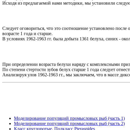
Исходя из предлагаемой нами методики, мы установили следую
Следует оговориться, что это соотношение установлено после о
возрасте 1 года и старше.
В условиях 1962-1963 гг. была добыта 1361 белуха, синих - ок
При определении возраста белухи наряду с комплексными приз
По степени стертости зубов белух старше 1 года следует отнес
Анализируя улов 1962-1963 гг., мы заключаем, что в массе диксо
Моделирование популяций промысловых рыб (часть 1)
Моделирование популяций промысловых рыб (часть 2)
Класс круглоротые. Подкласс Pteraspides