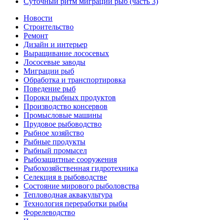
Суточный ритм миграций рыб (часть 3)
Новости
Строительство
Ремонт
Дизайн и интерьер
Выращивание лососевых
Лососевые заводы
Миграции рыб
Обработка и транспортировка
Поведение рыб
Пороки рыбных продуктов
Производство консервов
Промысловые машины
Прудовое рыбоводство
Рыбное хозяйство
Рыбные продукты
Рыбный промысел
Рыбозащитные сооружения
Рыбохозяйственная гидротехника
Селекция в рыбоводстве
Состояние мирового рыболовства
Тепловодная аквакультура
Технология переработки рыбы
Форелеводство