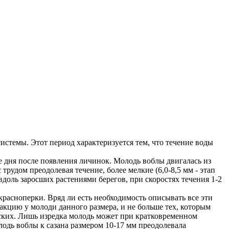
истемы. Этот период характеризуется тем, что течение воды
ре дня после появления личинок. Молодь воблы двигалась из
 трудом преодолевая течение, более мелкие (6,0-8,5 мм - этап
 вдоль заросших растениями берегов, при скоростях течения 1-2
красноперки. Вряд ли есть необходимость описывать все эти
акцию у молоди данного размера, и не больше тех, которым
рских. Лишь изредка молодь может при кратковременном
лодь воблы к сазана размером 10-17 мм преодолевала