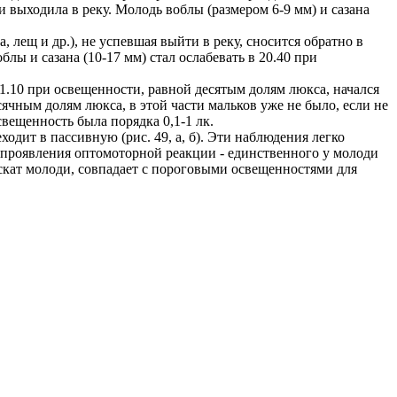
и выходила в реку. Молодь воблы (размером 6-9 мм) и сазана
 лещ и др.), не успевшая выйти в реку, сносится обратно в
ы и сазана (10-17 мм) стал ослабевать в 20.40 при
21.10 при освещенности, равной десятым долям люкса, начался
сячным долям люкса, в этой части мальков уже не было, если не
свещенность была порядка 0,1-1 лк.
одит в пассивную (рис. 49, а, б). Эти наблюдения легко
 проявления оптомоторной реакции - единственного у молоди
скат молоди, совпадает с пороговыми освещенностями для