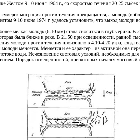
е Желтом 9-10 июня 1964 г., со скоростью течения 20-25 см/сек 
умерек миграция против течения прекращается, а молодь (вобла,
м 9-10 июня 1974 г. удалось установить, что выход молоди вобл
лее мелкая молодь (6-10 мм) стала сноситься в глубь ерика. В 
которая была ближе к реке. В 21.50 при освещенности, равной ты
ения молоди против течения произошло в 4.10-4.20 утра, когда о
олоди меняется. Меняется и ее характер - из активной она перех
потоке воды. Исчезновение световых условий, необходимых для
чением. Порядок освещенностей, при которых начался массовый 