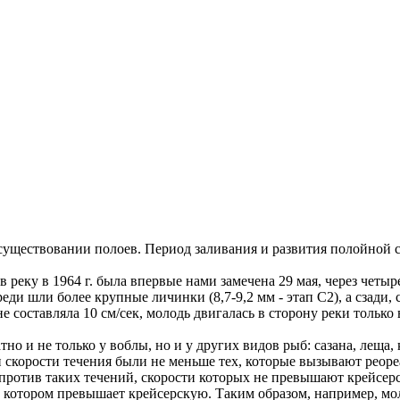
существовании полоев. Период заливания и развития полойной с
 реку в 1964 г. была впервые нами замечена 29 мая, через четы
еди шли более крупные личинки (8,7-9,2 мм - этап С2), а сзади, с
е составляла 10 см/сек, молодь двигалась в сторону реки только
 и не только у воблы, но и у других видов рыб: сазана, леща, 
 скорости течения были не меньше тех, которые вызывают реоре
 против таких течений, скорости которых не превышают крейсе
на котором превышает крейсерскую. Таким образом, например, мо