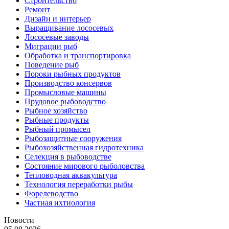
Строительство
Ремонт
Дизайн и интерьер
Выращивание лососевых
Лососевые заводы
Миграции рыб
Обработка и транспортировка
Поведение рыб
Пороки рыбных продуктов
Производство консервов
Промысловые машины
Прудовое рыбоводство
Рыбное хозяйство
Рыбные продукты
Рыбный промысел
Рыбозащитные сооружения
Рыбохозяйственная гидротехника
Селекция в рыбоводстве
Состояние мирового рыболовства
Тепловодная аквакультура
Технология переработки рыбы
Форелеводство
Частная ихтиология
Новости