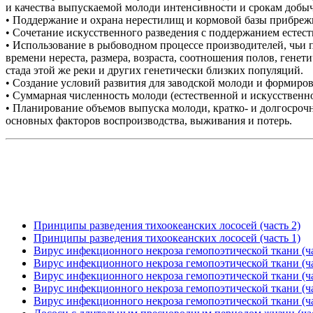
и качества выпускаемой молоди интенсивности и срокам добы
• Поддержание и охрана нерестилищ и кормовой базы прибреж
• Сочетание искусственного разведения с поддержанием естест
• Использование в рыбоводном процессе производителей, чьи
времени нереста, размера, возраста, соотношения полов, генет
стада этой же реки и других генетически близких популяций.
• Создание условий развития для заводской молоди и формиров
• Суммарная численность молоди (естественной и искусственно
• Планирование объемов выпуска молоди, кратко- и долгосро
основных факторов воспроизводства, выживания и потерь.
Принципы разведения тихоокеанских лососей (часть 2)
Принципы разведения тихоокеанских лососей (часть 1)
Вирус инфекционного некроза гемопоэтической ткани (ча
Вирус инфекционного некроза гемопоэтической ткани (ча
Вирус инфекционного некроза гемопоэтической ткани (ча
Вирус инфекционного некроза гемопоэтической ткани (ча
Вирус инфекционного некроза гемопоэтической ткани (ча