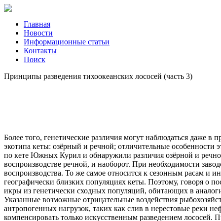
Главная
Новости
Информационные статьи
Контакты
Поиск
Принципы разведения тихоокеанских лососей (часть 3)
Более того, генетические различия могут наблюдаться даже в 
экотипа кеты: озёрный и речной; отличительные особенности
по кете Южных Курил и обнаружили различия озёрной и речной ф
воспроизводстве речной, и наоборот. При необходимости завод
воспроизводства. То же самое относится к сезонным расам и и
географически близких популяциях кеты. Поэтому, говоря о по
икры из генетически сходных популяций, обитающих в аналоги
Указанные возможные отрицательные воздействия рыбохозяйств
антропогенных нагрузок, таких как слив в нерестовые реки не
компенсировать только искусственным разведением лососей. П