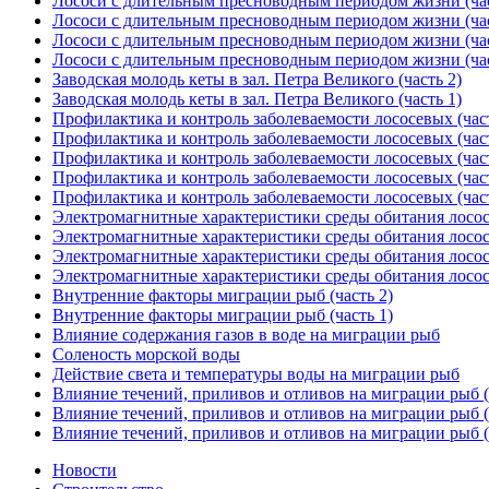
Лососи с длительным пресноводным периодом жизни (час
Лососи с длительным пресноводным периодом жизни (час
Лососи с длительным пресноводным периодом жизни (час
Лососи с длительным пресноводным периодом жизни (час
Заводская молодь кеты в зал. Петра Великого (часть 2)
Заводская молодь кеты в зал. Петра Великого (часть 1)
Профилактика и контроль заболеваемости лососевых (част
Профилактика и контроль заболеваемости лососевых (част
Профилактика и контроль заболеваемости лососевых (част
Профилактика и контроль заболеваемости лососевых (част
Профилактика и контроль заболеваемости лососевых (част
Электромагнитные характеристики среды обитания лососе
Электромагнитные характеристики среды обитания лососе
Электромагнитные характеристики среды обитания лососе
Электромагнитные характеристики среды обитания лососе
Внутренние факторы миграции рыб (часть 2)
Внутренние факторы миграции рыб (часть 1)
Влияние содержания газов в воде на миграции рыб
Соленость морской воды
Действие света и температуры воды на миграции рыб
Влияние течений, приливов и отливов на миграции рыб (
Влияние течений, приливов и отливов на миграции рыб (
Влияние течений, приливов и отливов на миграции рыб (
Новости