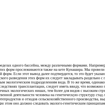
пределах одного бассейна, между различными формами. Например
 этих форм прослеживаются также на кете Кунашира. Мы провел
орм. Если этот вывод далее подтвердится, то это будет указани
ского разведения этих форм их следует закладывать раздельно 
ным экологическим подразделениям вида. В то же время, одинак
следствиях трансплантации, следует иметь ввиду, что возможно 
чных экологических нишах, тем более для видов с высоким стрэ
енной деятельности человека на генетическую структуру стад 
фтепродуктов и отходов сельскохозяйственного производства, в
ри этом оно должно следовать эколого-генетическим принципам