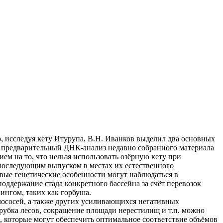
, исследуя кету Итурупа, В.Н. Иванков выделил два основных
и предварительный ДНК-анализ недавно собранного материала
ем на то, что нельзя использовать озёрную кету при
с последующим выпуском в местах их естественного
овые генетические особенности могут наблюдаться в
поддержание стада конкретного бассейна за счёт перевозок
ингом, таких как горбуша.
лососей, а также других усиливающихся негативных
ырубка лесов, сокращение площади нерестилищ и т.п. можно
, которые могут обеспечить оптимальное соответствие объёмов