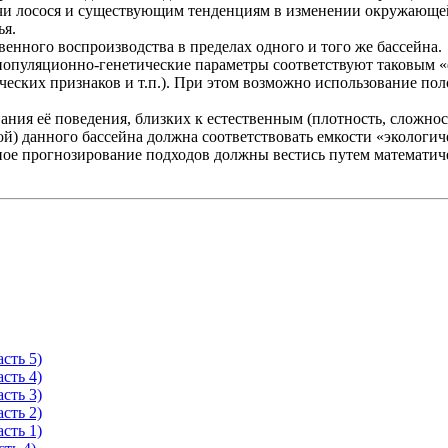
чи лосося и существующим тенденциям в изменении окружающей 
ья.
венного воспроизводства в пределах одного и того же бассейна.
 популяционно-генетические параметры соответствуют таковым 
ических признаков и т.п.). При этом возможно использование по
ания её поведения, близких к естественным (плотность, сложнос
й) данного бассейна должна соответствовать емкости «экологич
чное прогнозирование подходов должны вестись путем математи
сть 5)
сть 4)
сть 3)
сть 2)
сть 1)