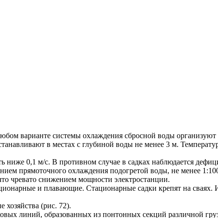
 любом варианте системы охлаждения сбросной воды организуют
анавливают в местах с глубиной воды не менее 3 м. Температур
ь ниже 0,1 м/с. В противном случае в садках наблюдается дефиц
ением прямоточного охлаждения подогретой воды, не менее 1:1
 что чревато снижением мощности электростанции.
ционарные и плавающие. Стационарные садки крепят на сваях. И
хозяйства (рис. 72).
дковых линий, образованных из понтонных секций различной гр