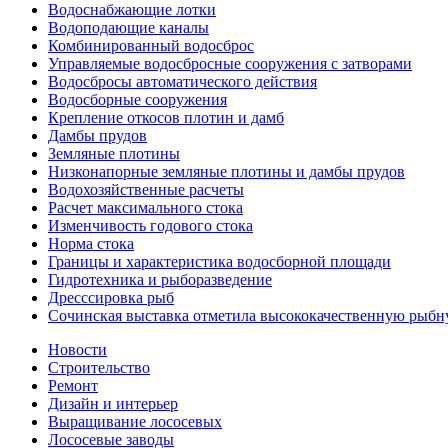
Водоснабжающие лотки
Водоподающие каналы
Комбинированный водосброс
Управляемые водосбросные сооружения с затворами
Водосбросы автоматического действия
Водосборные сооружения
Крепление откосов плотин и дамб
Дамбы прудов
Земляные плотины
Низконапорные земляные плотины и дамбы прудов
Водохозяйственные расчеты
Расчет максимального стока
Изменчивость годового стока
Норма стока
Границы и характеристика водосборной площади
Гидротехника и рыборазведение
Дресссировка рыб
Сочинская выставка отметила высококачественную рыб
Новости
Строительство
Ремонт
Дизайн и интерьер
Выращивание лососевых
Лососевые заводы