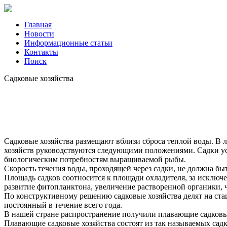
Главная
Новости
Информационные статьи
Контакты
Поиск
Садковые хозяйства
Садковые хозяйства размещают вблизи сброса теплой воды. В
хозяйств руководствуются следующими положениями. Садки уст
биологическим потребностям выращиваемой рыбы.
Скорость течения воды, проходящей через садки, не должна быт
Площадь садков соотносится к площади охладителя, за исключ
развитие фитопланктона, увеличение растворенной органики,
По конструктивному решению садковые хозяйства делят на ста
постоянный в течение всего года.
В нашей стране распространение получили плавающие садковые 
Плавающие садковые хозяйства состоят из так называемых са