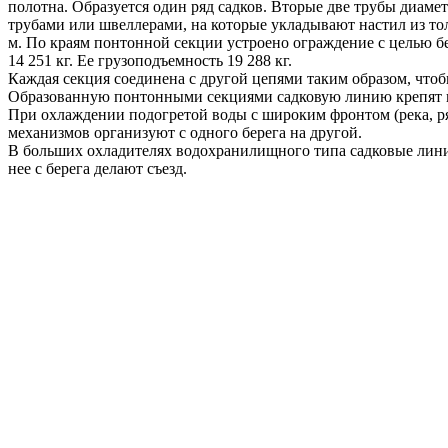
полотна. Образуется один ряд садков. Вторые две трубы диаме
трубами или швеллерами, на которые укладывают настил из тол
м. По краям понтонной секции устроено ограждение с целью бе
14 251 кг. Ее грузоподъемность 19 288 кг.
Каждая секция соединена с другой цепями таким образом, чтоб
Образованную понтонными секциями садковую линию крепят на
При охлаждении подогретой воды с широким фронтом (река, ря
механизмов организуют с одного берега на другой.
В больших охладителях водохранилищного типа садковые линии
нее с берега делают съезд.