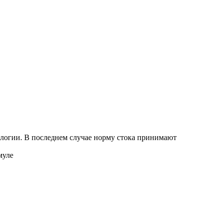
алогии. В последнем случае норму стока принимают
муле