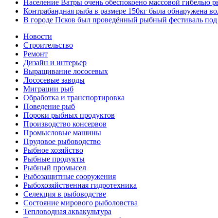
Население Ватры очень обеспокоено массовой гибелью 
Контрабандная рыба в размере 150кг была обнаружена в
В городе Псков был проведённый рыбный фестиваль под 
Новости
Строительство
Ремонт
Дизайн и интерьер
Выращивание лососевых
Лососевые заводы
Миграции рыб
Обработка и транспортировка
Поведение рыб
Пороки рыбных продуктов
Производство консервов
Промысловые машины
Прудовое рыбоводство
Рыбное хозяйство
Рыбные продукты
Рыбный промысел
Рыбозащитные сооружения
Рыбохозяйственная гидротехника
Селекция в рыбоводстве
Состояние мирового рыболовства
Тепловодная аквакультура