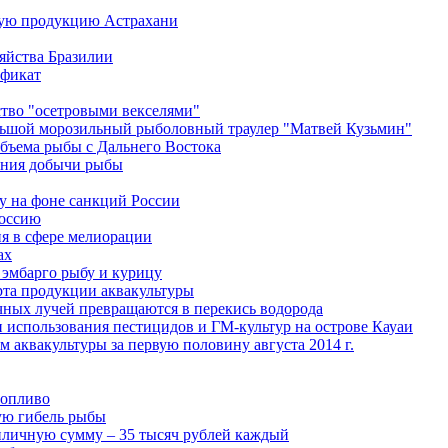
ную продукцию Астрахани
яйства Бразилии
ификат
тво "осетровыми векселями"
льшой морозильный рыболовный траулер "Матвей Кузьмин"
объема рыбы с Дальнего Востока
ания добычи рыбы
у на фоне санкций России
Россию
я в сфере мелиорации
ах
эмбарго рыбу и курицу
та продукции аквакультуры
чных лучей превращаются в перекись водорода
 использования пестицидов и ГМ-культур на острове Кауаи
 аквакультуры за первую половину августа 2014 г.
топливо
ую гибель рыбы
риличную сумму – 35 тысяч рублей каждый