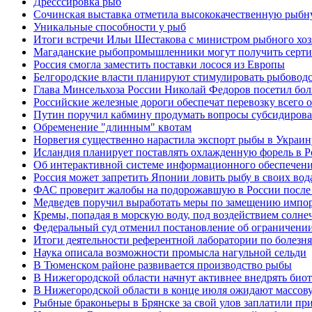
Дресссировка рыб
Сочинская выставка отметила высококачественную рыб
Уникальные способности у рыб
Итоги встречи Ильи Шестакова с министром рыбного хоз
Магаданские рыбопромышленники могут получить серт
Россия смогла заместить поставки лосося из Европы
Белгородские власти планируют стимулировать рыбоводс
Глава Минсельхоза России Николай Федоров посетил бо
Российские железные дороги обеспечат перевозку всего 
Путин поручил кабмину продумать вопросы субсидиров
Обременение "длинным" квотам
Норвегия существенно нарастила экспорт рыбы в Украин
Исландия планирует поставлять охлажденную форель в 
Об интерактивной системе информационного обеспечени
Россия может запретить Японии ловить рыбу в своих вод
ФАС проверит жалобы на подорожавшую в России после 
Медведев поручил выработать меры по замещению импор
Кремы, попадая в морскую воду, под воздействием солне
Федеральный суд отменил постановление об ограничении
Итоги деятельности референтной лаборатории по болезням
Наука описала возможности промысла нагульной сельди
В Тюменском районе развивается производство рыбы
В Нижегородской области начнут активнее внедрять био
В Нижегородской области в конце июля ожидают массов
Рыбные браконьеры в Брянске за свой улов заплатили п