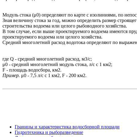
Модуль стока (μ0) определяют по карте с изолиниями, по неп
Зная величину стока за год, можно определить размер строящег
строительства водоема или целого рыбоводного хозяйства.
В том случае, если выше проектируемого водоема имеются пруд
проектируемого водоема или целого хозяйства.
Средний многолетний расход водотока определяют по выраже
где Q - средний многолетний расход, м3/с;
μ0 - средний многолетний модуль стока, л/с с 1 км2;
F - площадь водосбора, км2.
Пример.
μ0 - 7,5 л/с с 1 км2, F - 200 км2.
Границы и характеристика водосборной площади
Гидротехника и рыборазведение