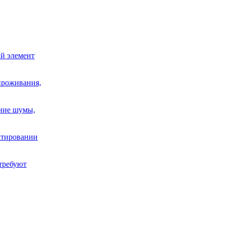
й элемент
проживания,
шние шумы,
ектировании
требуют