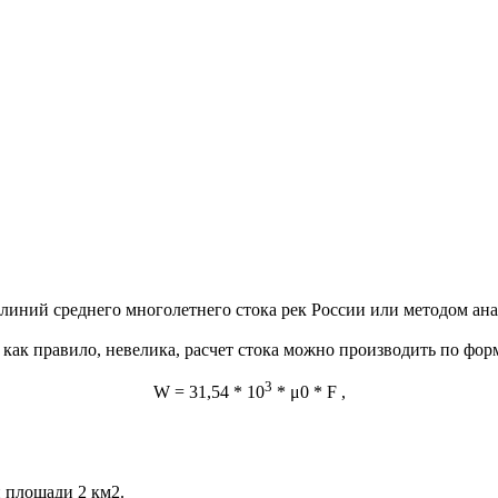
линий среднего многолетнего стока рек России или методом ан
 как правило, невелика, расчет стока можно производить по фор
3
W = 31,54 * 10
* μ0 * F ,
й площади 2 км2.