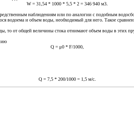
W = 31,54 * 1000 * 5,5 * 2 = 346 940 м3.
осредственным наблюдениям или по аналогии с подобным водосб
ося водоема и объем воды, необходимый для него. Такое сравнен
ы, то от общей величины стока отнимают объем воды в этих пруд
нию
Q = μ0 * F/1000,
Q = 7,5 * 200/1000 = 1,5 м/с.