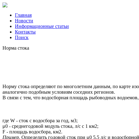
Главная
Новости
Информационные статьи
Контакты
Поиск
Норма стока
Норму стока определяют по многолетним данным, по карте изо
аналогично подобным условиям соседних регионов.
В связи с тем, что водосборная площадь рыбоводных водоемов,
где W - сток с водосбора за год, м3;
μ0 - среднегодовой модуль стока, л/с с 1 км2;
F - площадь водосбора, км2.
Пример.
Определить годовой сток при μ0 5,5 л/с и водосборно