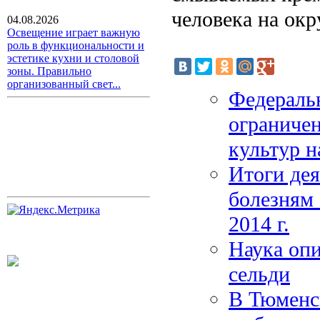
человека на ок
04.08.2026
Освещение играет важную
роль в функциональности и
эстетике кухни и столовой
зоны. Правильно
организованный свет...
Федераль
ограниче
культур н
Итоги дея
болезням 
2014 г.
Наука оп
сельди
В Тюменск