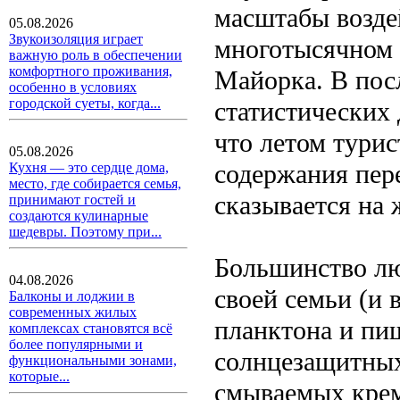
масштабы возде
05.08.2026
Звукоизоляция играет
многотысячном 
важную роль в обеспечении
комфортного проживания,
Майорка. В пос
особенно в условиях
городской суеты, когда...
статистических
что летом тури
05.08.2026
содержания пере
Кухня — это сердце дома,
место, где собирается семья,
сказывается на 
принимают гостей и
создаются кулинарные
шедевры. Поэтому при...
Большинство люд
04.08.2026
своей семьи (и 
Балконы и лоджии в
современных жилых
планктона и пи
комплексах становятся всё
более популярными и
солнцезащитных 
функциональными зонами,
которые...
смываемых крем