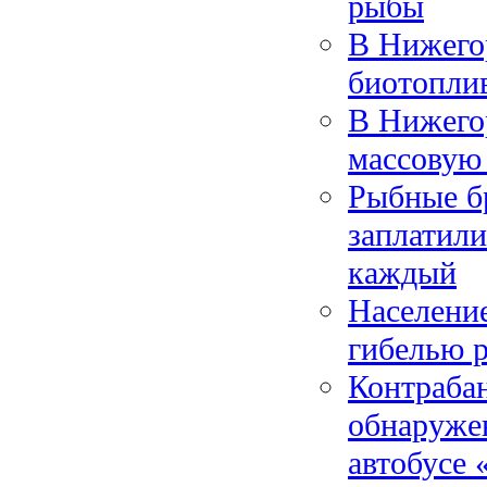
рыбы
В Нижегор
биотопли
В Нижего
массовую
Рыбные бр
заплатили
каждый
Население
гибелью 
Контрабан
обнаруже
автобусе