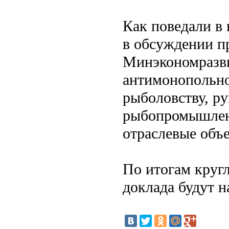
Как поведали в 
в обсуждении п
Минэкономразви
антимонопольно
рыболовству, р
рыбопромышлен
отраслевые объ
По итогам кругл
доклада будут 