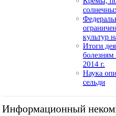
Кремы, по
солнечных
Федераль
ограниче
культур н
Итоги дея
болезням 
2014 г.
Наука оп
сельди
Информационный некомме