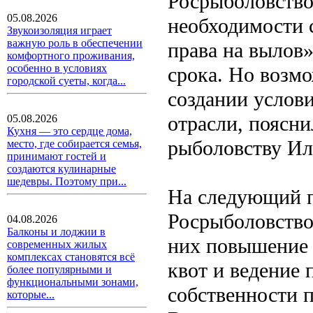
Росрыболовство
05.08.2026
необходимости 
Звукоизоляция играет
важную роль в обеспечении
права на вылов
комфортного проживания,
особенно в условиях
срока. Но возм
городской суеты, когда...
создании услов
отрасли, поясни
05.08.2026
Кухня — это сердце дома,
рыболовству Ил
место, где собирается семья,
принимают гостей и
создаются кулинарные
шедевры. Поэтому при...
На следующий п
Росрыболовство
04.08.2026
Балконы и лоджии в
них повышение 
современных жилых
комплексах становятся всё
квот и ведение 
более популярными и
функциональными зонами,
собственности п
которые...