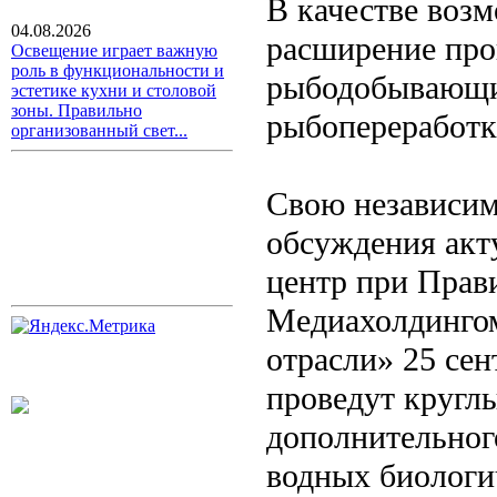
В качестве воз
04.08.2026
расширение про
Освещение играет важную
роль в функциональности и
рыбодобывающих
эстетике кухни и столовой
зоны. Правильно
рыбопереработки
организованный свет...
Свою независим
обсуждения акт
центр при Прав
Медиахолдинго
отрасли» 25 се
проведут кругл
дополнительног
водных биологи