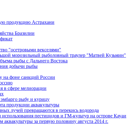
ную продукцию Астрахани
яйства Бразилии
ификат
тво "осетровыми векселями"
льшой морозильный рыболовный траулер "Матвей Кузьмин"
объема рыбы с Дальнего Востока
ания добычи рыбы
у на фоне санкций России
Россию
я в сфере мелиорации
ах
эмбарго рыбу и курицу
та продукции аквакультуры
чных лучей превращаются в перекись водорода
 использования пестицидов и ГМ-культур на острове Кауаи
 аквакультуры за первую половину августа 2014 г.