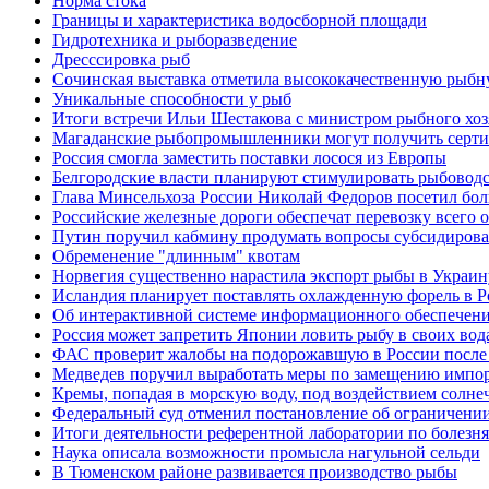
Норма стока
Границы и характеристика водосборной площади
Гидротехника и рыборазведение
Дресссировка рыб
Сочинская выставка отметила высококачественную рыб
Уникальные способности у рыб
Итоги встречи Ильи Шестакова с министром рыбного хоз
Магаданские рыбопромышленники могут получить серт
Россия смогла заместить поставки лосося из Европы
Белгородские власти планируют стимулировать рыбоводс
Глава Минсельхоза России Николай Федоров посетил бо
Российские железные дороги обеспечат перевозку всего 
Путин поручил кабмину продумать вопросы субсидиров
Обременение "длинным" квотам
Норвегия существенно нарастила экспорт рыбы в Украин
Исландия планирует поставлять охлажденную форель в 
Об интерактивной системе информационного обеспечени
Россия может запретить Японии ловить рыбу в своих вод
ФАС проверит жалобы на подорожавшую в России после 
Медведев поручил выработать меры по замещению импор
Кремы, попадая в морскую воду, под воздействием солне
Федеральный суд отменил постановление об ограничении
Итоги деятельности референтной лаборатории по болезням
Наука описала возможности промысла нагульной сельди
В Тюменском районе развивается производство рыбы