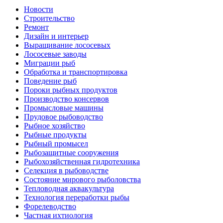
Новости
Строительство
Ремонт
Дизайн и интерьер
Выращивание лососевых
Лососевые заводы
Миграции рыб
Обработка и транспортировка
Поведение рыб
Пороки рыбных продуктов
Производство консервов
Промысловые машины
Прудовое рыбоводство
Рыбное хозяйство
Рыбные продукты
Рыбный промысел
Рыбозащитные сооружения
Рыбохозяйственная гидротехника
Селекция в рыбоводстве
Состояние мирового рыболовства
Тепловодная аквакультура
Технология переработки рыбы
Форелеводство
Частная ихтиология