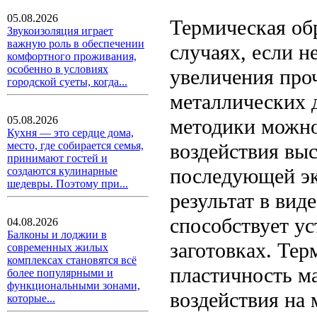
05.08.2026
Термическая обр
Звукоизоляция играет
важную роль в обеспечении
случаях, если н
комфортного проживания,
особенно в условиях
увеличения проч
городской суеты, когда...
металлических 
05.08.2026
методики можно
Кухня — это сердце дома,
воздействия выс
место, где собирается семья,
принимают гостей и
последующей эк
создаются кулинарные
шедевры. Поэтому при...
результат в вид
способствует у
04.08.2026
Балконы и лоджии в
заготовках. Тер
современных жилых
комплексах становятся всё
пластичность м
более популярными и
функциональными зонами,
воздействия на 
которые...