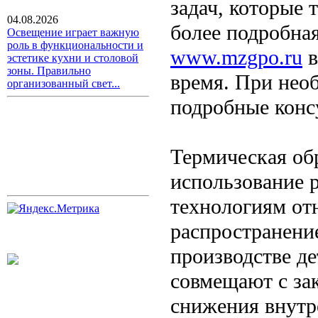
задач, которые 
04.08.2026
более подробная
Освещение играет важную
роль в функциональности и
www.mzgpo.ru
в
эстетике кухни и столовой
зоны. Правильно
время. При нео
организованный свет...
подробные конс
Термическая об
использование 
технологиям от
распространени
производстве де
совмещают с зак
снижения внутр