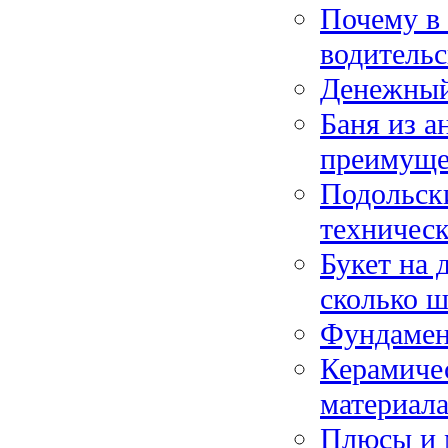
Почему в
водительс
Денежный 
Баня из а
преимуще
Подольски
техничес
Букет на 
сколько ш
Фундамен
Керамиче
материал
Плюсы и 